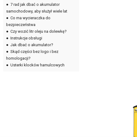
●
7 rad jak dbać o akumulator
samochodowy, aby służył wiele lat
●
Co ma wycieraczka do
bezpieczeństwa
●
Czy wozić litr oleju na dolewkę?
●
Instrukcje obsługi
●
Jak dbać o akumulator?
●
Skąd części bez logo i bez
homologacji?
●
Usterki klocków hamulcowych