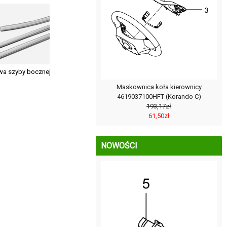
twa szyby bocznej
Maskownica koła kierownicy
4619037100HFT (Korando C)
193,17zł
61,50zł
NOWOŚCI