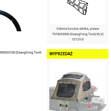
Osłona boczna silnika, prawa
7974335000 (SsangYong Tivoli/XLV)
137,01zł
7953035100 (SsangYong Tivoli
WYPRZEDAŻ