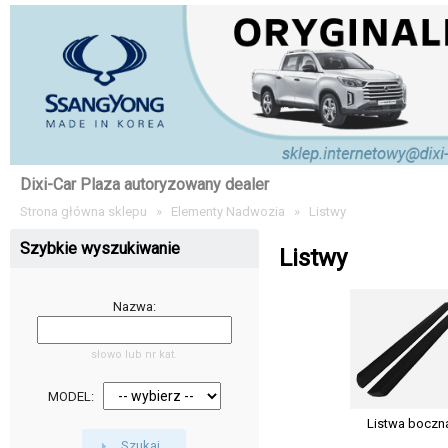
Dixi-Car Plaza autoryzowany dealer
Strona główna sklepu
»
Elementy Nadwozia
»
Listwy
Szybkie wyszukiwanie
Listwy
Nazwa:
słowo lub nr kat.
MODEL:
Listwa boczn
Szukaj