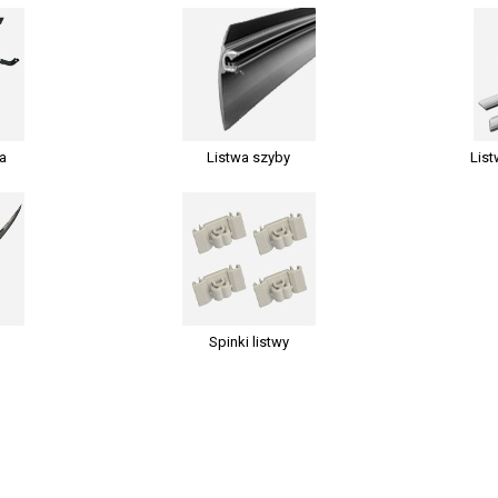
a
Listwa szyby
Lis
Spinki listwy