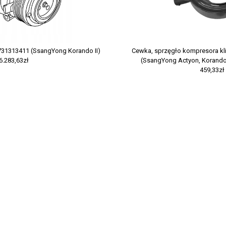
1731313411 (SsangYong Korando II)
Cewka, sprzęgło kompresora kl
6.283,63zł
(SsangYong Actyon, Korando I
459,33zł