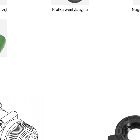
przęt
Kratka wentylacyjna
Nagr