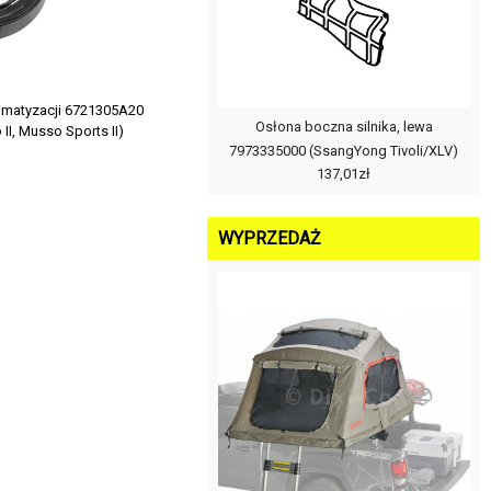
imatyzacji 6721305A20
Osłona boczna silnika, lewa
I, Musso Sports II)
7973335000 (SsangYong Tivoli/XLV)
137,01zł
WYPRZEDAŻ