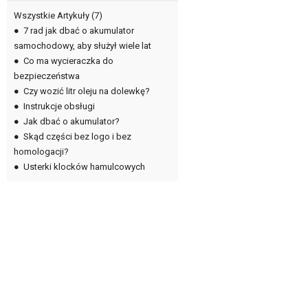
Wszystkie Artykuły
(7)
●
7 rad jak dbać o akumulator
samochodowy, aby służył wiele lat
●
Co ma wycieraczka do
bezpieczeństwa
●
Czy wozić litr oleju na dolewkę?
●
Instrukcje obsługi
●
Jak dbać o akumulator?
●
Skąd części bez logo i bez
homologacji?
●
Usterki klocków hamulcowych