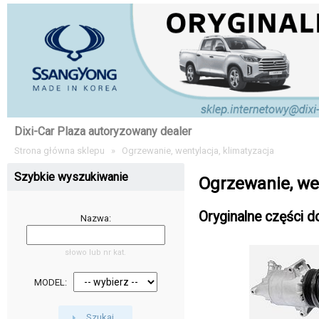
Dixi-Car Plaza autoryzowany dealer
Strona główna sklepu
»
Ogrzewanie, wentylacja, klimatyzacja
Szybkie wyszukiwanie
Ogrzewanie, wen
Oryginalne części d
Nazwa:
słowo lub nr kat.
MODEL:
Szukaj