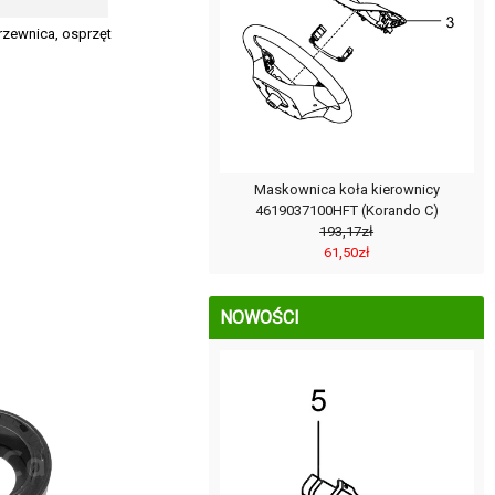
zewnica, osprzęt
Maskownica koła kierownicy
4619037100HFT (Korando C)
193,17zł
61,50zł
NOWOŚCI