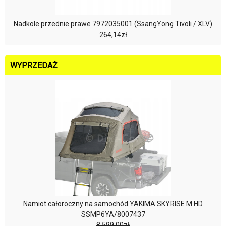
Nadkole przednie prawe 7972035001 (SsangYong Tivoli / XLV)
264,14zł
WYPRZEDAŻ
Namiot całoroczny na samochód YAKIMA SKYRISE M HD
SSMP6YA/8007437
8.599,00zł