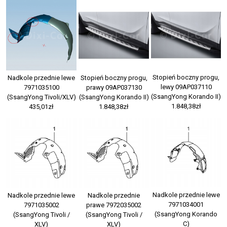
Stopień boczny progu,
Nadkole przednie lewe
Stopień boczny progu,
lewy 09AP037110
7971035100
prawy 09AP037130
(SsangYong Korando II)
(SsangYong Tivoli/XLV)
(SsangYong Korando II)
1.848,38zł
435,01zł
1.848,38zł
Nadkole przednie lewe
Nadkole przednie lewe
Nadkole przednie
7971034001
7971035002
prawe 7972035002
(SsangYong Korando
(SsangYong Tivoli /
(SsangYong Tivoli /
C)
XLV)
XLV)