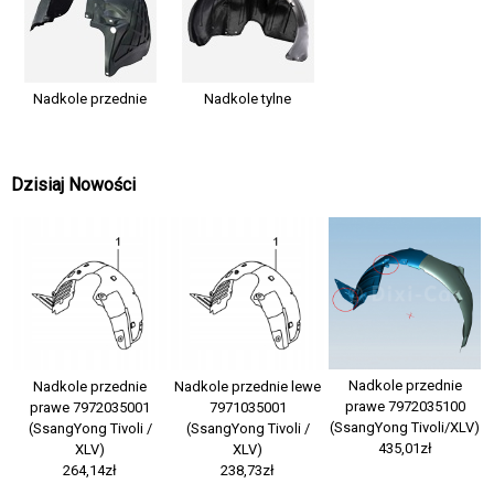
Nadkole przednie
Nadkole tylne
Dzisiaj Nowości
Nadkole przednie
Nadkole przednie
Nadkole przednie lewe
prawe 7972035100
prawe 7972035001
7971035001
(SsangYong Tivoli/XLV)
(SsangYong Tivoli /
(SsangYong Tivoli /
435,01zł
XLV)
XLV)
264,14zł
238,73zł