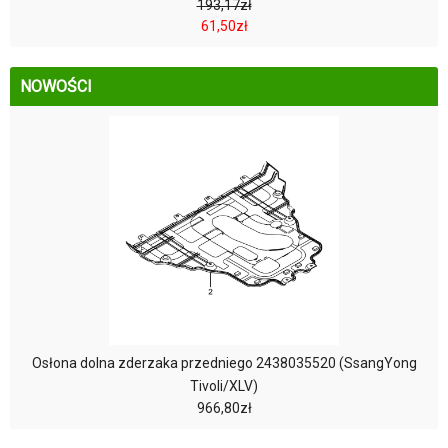
193,17zł
61,50zł
NOWOŚCI
Osłona dolna zderzaka przedniego 2438035520 (SsangYong
Tivoli/XLV)
966,80zł