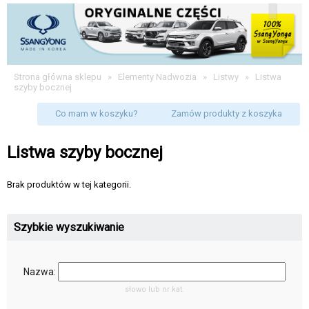
Strona główna sklepu
»
Elementy Nadwozia
»
Listwy
»
Listwa
szyby bocznej
Co mam w koszyku?
Zamów produkty z koszyka
Listwa szyby bocznej
Brak produktów w tej kategorii.
Szybkie wyszukiwanie
Nazwa:
słowo lub nr kat.