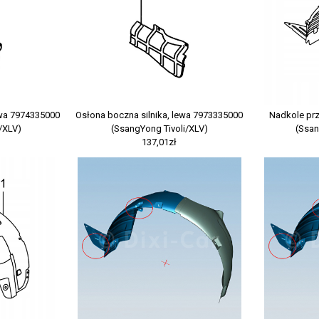
awa 7974335000
Osłona boczna silnika, lewa 7973335000
Nadkole pr
/XLV)
(SsangYong Tivoli/XLV)
(Ssan
137,01zł