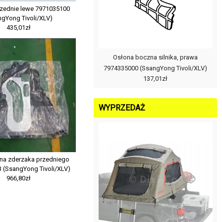
zednie lewe 7971035100
ngYong Tivoli/XLV)
435,01zł
Osłona boczna silnika, prawa
7974335000 (SsangYong Tivoli/XLV)
137,01zł
WYPRZEDAŻ
na zderzaka przedniego
 (SsangYong Tivoli/XLV)
966,80zł