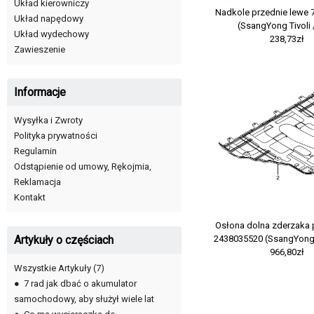
Układ kierowniczy
Nadkole przednie lewe
Układ napędowy
(SsangYong Tivoli 
Układ wydechowy
238,73zł
Zawieszenie
Informacje
Wysyłka i Zwroty
Polityka prywatności
Regulamin
Odstąpienie od umowy, Rękojmia,
Reklamacja
Kontakt
Osłona dolna zderzaka
2438035520 (SsangYong 
Artykuły o częściach
966,80zł
Wszystkie Artykuły
(7)
●
7 rad jak dbać o akumulator
samochodowy, aby służył wiele lat