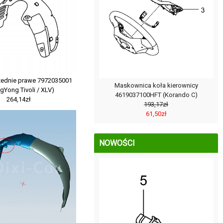
zednie prawe 7972035001
Maskownica koła kierownicy
gYong Tivoli / XLV)
4619037100HFT (Korando C)
264,14zł
193,17zł
61,50zł
NOWOŚCI