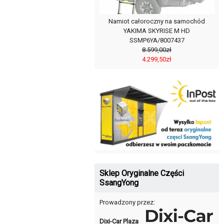
Namiot całoroczny na samochód
YAKIMA SKYRISE M HD
SSMP6YA/8007437
8.599,00zł
4.299,50zł
Sklep Oryginalne Części
SsangYong
Prowadzony przez:
Dixi-Car Plaza