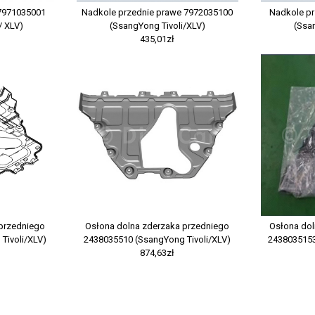
 7971035001
Nadkole przednie prawe 7972035100
Nadkole pr
/ XLV)
(SsangYong Tivoli/XLV)
(Ssa
435,01zł
 przedniego
Osłona dolna zderzaka przedniego
Osłona dol
Tivoli/XLV)
2438035510 (SsangYong Tivoli/XLV)
2438035153
874,63zł