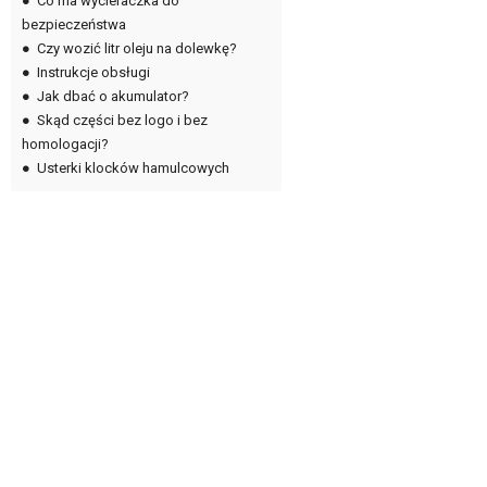
●
Co ma wycieraczka do
bezpieczeństwa
●
Czy wozić litr oleju na dolewkę?
●
Instrukcje obsługi
●
Jak dbać o akumulator?
●
Skąd części bez logo i bez
homologacji?
●
Usterki klocków hamulcowych