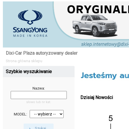
Dixi-Car Plaza autoryzowany dealer
Strona główna sklepu
Szybkie wyszukiwanie
Nazwa:
Dzisiaj Nowości
słowo lub nr kat.
MODEL:
Szukaj