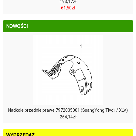
193,17zł
61,50zł
NOWOŚCI
Nadkole przednie prawe 7972035001 (SsangYong Tivoli / XLV)
264,14zł
WYPRZEDAŻ