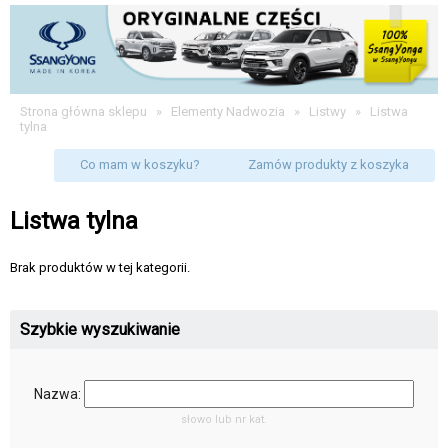
Strona główna sklepu
»
Elementy Nadwozia
»
Listwy
»
Listwa
tylna
Co mam w koszyku?
Zamów produkty z koszyka
Listwa tylna
Brak produktów w tej kategorii.
Szybkie wyszukiwanie
Nazwa:
słowo lub nr kat.