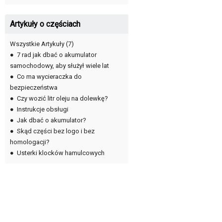
Artykuły o częściach
Wszystkie Artykuły
(7)
●
7 rad jak dbać o akumulator
samochodowy, aby służył wiele lat
●
Co ma wycieraczka do
bezpieczeństwa
●
Czy wozić litr oleju na dolewkę?
●
Instrukcje obsługi
●
Jak dbać o akumulator?
●
Skąd części bez logo i bez
homologacji?
●
Usterki klocków hamulcowych