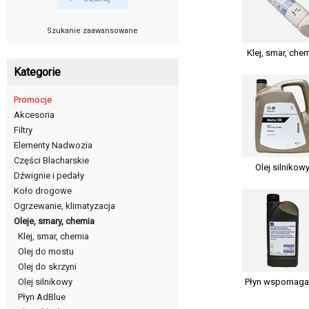
Szukanie zaawansowane
Klej, smar, che
Kategorie
Promocje
Akcesoria
Filtry
Elementy Nadwozia
Części Blacharskie
Olej silnikow
Dźwignie i pedały
Koło drogowe
Ogrzewanie, klimatyzacja
Oleje, smary, chemia
Klej, smar, chemia
Olej do mostu
Olej do skrzyni
Płyn wspomaga
Olej silnikowy
Płyn AdBlue