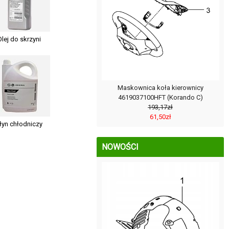
Olej do skrzyni
Maskownica koła kierownicy
4619037100HFT (Korando C)
193,17zł
61,50zł
łyn chłodniczy
NOWOŚCI