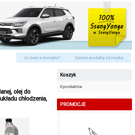
Co mam w koszyku?
Zamów produkty z koszyka
Koszyk
0 produktów
anej, olej do
układu chłodzenia,
PROMOCJE