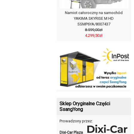
Namiot całoroczny na samochód
YAKIMA SKYRISE M HD
SSMP6YA/8007437
8.599,00zł
4.299,50zł
Sklep Oryginalne Części
SsangYong
Prowadzony przez:
Dixi-Car Plaza