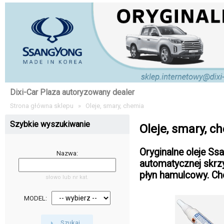
Dixi-Car Plaza autoryzowany dealer
Strona główna sklepu
»
Oleje, smary, chemia
Szybkie wyszukiwanie
Oleje, smary, c
Oryginalne oleje Ssa
Nazwa:
automatycznej skrzy
płyn hamulcowy. Ch
słowo lub nr kat.
MODEL:
Szukaj