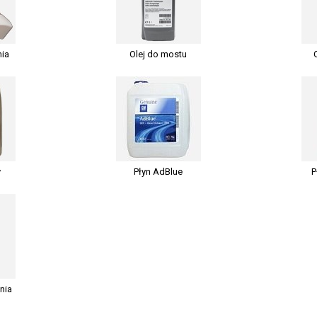
mia
Olej do mostu
y
Płyn AdBlue
P
nia