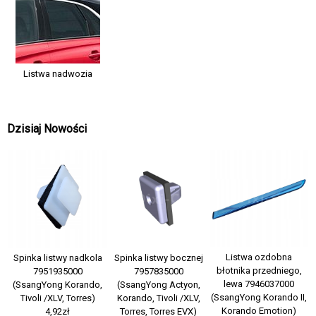
Listwa nadwozia
Dzisiaj Nowości
Listwa ozdobna
Spinka listwy nadkola
Spinka listwy bocznej
błotnika przedniego,
7951935000
7957835000
lewa 7946037000
(SsangYong Korando,
(SsangYong Actyon,
(SsangYong Korando II,
Tivoli /XLV, Torres)
Korando, Tivoli /XLV,
Korando Emotion)
4,92zł
Torres, Torres EVX)