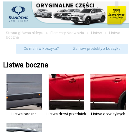
Strona główna sklepu
»
Elementy Nadwozia
»
Listwy
»
Listwa
boczna
Co mam w koszyku?
Zamów produkty z koszyka
Listwa boczna
Listwa boczna
Listwa drzwi przednich
Listwa drzwi tylnych