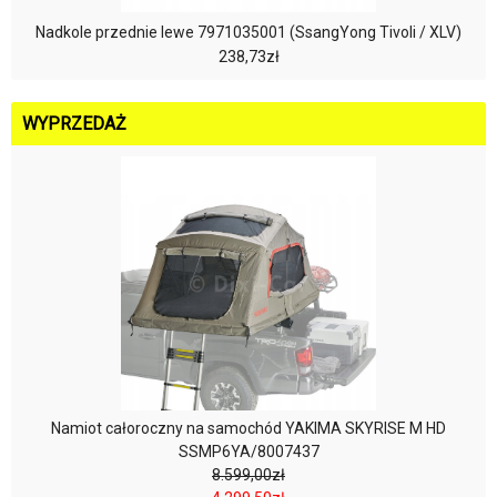
Nadkole przednie lewe 7971035001 (SsangYong Tivoli / XLV)
238,73zł
WYPRZEDAŻ
Namiot całoroczny na samochód YAKIMA SKYRISE M HD
SSMP6YA/8007437
8.599,00zł