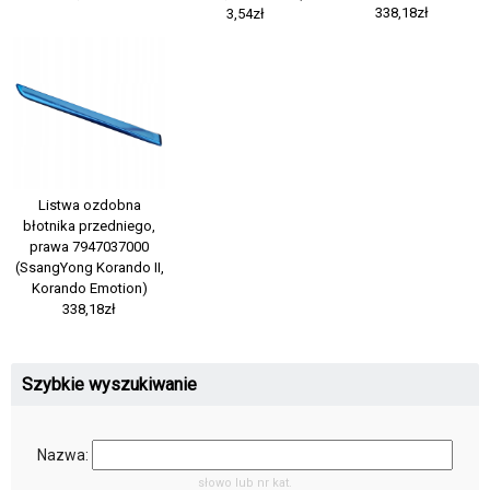
338,18zł
3,54zł
Listwa ozdobna
błotnika przedniego,
prawa 7947037000
(SsangYong Korando II,
Korando Emotion)
338,18zł
Szybkie wyszukiwanie
Nazwa:
słowo lub nr kat.