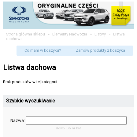
Strona główna sklepu
»
Elementy Nadwozia
»
Listwy
»
Listwa
dachowa
Co mam w koszyku?
Zamów produkty z koszyka
Listwa dachowa
Brak produktów w tej kategorii.
Szybkie wyszukiwanie
Nazwa:
słowo lub nr kat.