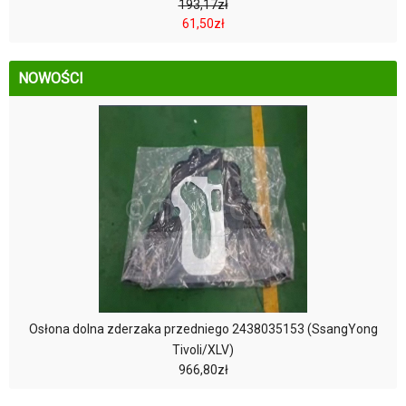
193,17zł
61,50zł
NOWOŚCI
Osłona dolna zderzaka przedniego 2438035153 (SsangYong
Tivoli/XLV)
966,80zł