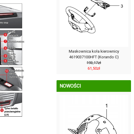
Maskownica koła kierownicy
4619037100HFT (Korando C)
193,17zł
61,50zł
NOWOŚCI