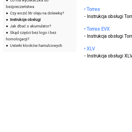
●
Co ma wycieraczka do
bezpieczeństwa
• Torres
●
Czy wozić litr oleju na dolewkę?
- Instrukcja obsługi Tor
●
Instrukcje obsługi
●
Jak dbać o akumulator?
• Torres EVX
●
Skąd części bez logo i bez
- Instrukcja obsługi To
homologacji?
●
Usterki klocków hamulcowych
• XLV
- Instrukcja obsługi XL