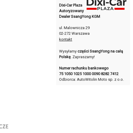
Dixi-Car Plaza
Autoryzowany
Dealer SsangYong KGM
ul. Malownicza 29
02-272 Warszawa
kontakt
Wysyłamy
części SsangYong na całą
Polskę
. Zapraszamy!
Numer rachunku bankowego
75 1050 1025 1000 0090 8282 7412
Odbiorca: AutoWitolin Moto sp. z o.o.