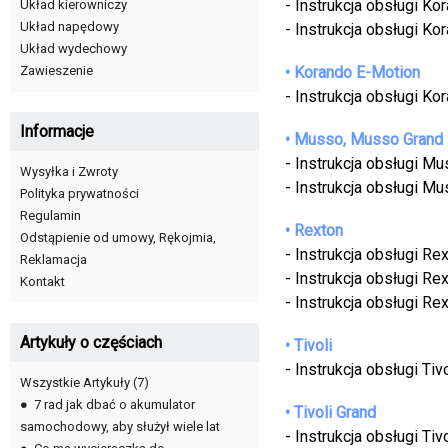
- Instrukcja obsługi K
Układ kierowniczy
Układ napędowy
- Instrukcja obsługi K
Układ wydechowy
• Korando E-Motion
Zawieszenie
- Instrukcja obsługi K
Informacje
• Musso, Musso Grand
- Instrukcja obsługi M
Wysyłka i Zwroty
- Instrukcja obsługi 
Polityka prywatności
Regulamin
• Rexton
Odstąpienie od umowy, Rękojmia,
- Instrukcja obsługi R
Reklamacja
- Instrukcja obsługi Re
Kontakt
- Instrukcja obsługi Re
Artykuły o częściach
• Tivoli
- Instrukcja obsługi Tivo
Wszystkie Artykuły
(7)
●
7 rad jak dbać o akumulator
• Tivoli Grand
samochodowy, aby służył wiele lat
- Instrukcja obsługi Tiv