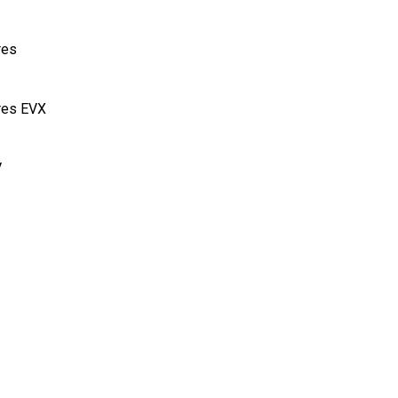
res
rres EVX
V