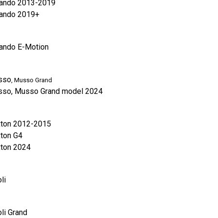
orando 2013-2019
orando 2019+
orando E-Motion
usso
, Musso Grand
Musso, Musso Grand model 2024
exton 2012-2015
xton G4
xton 2024
li
oli Grand