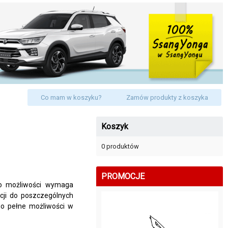
Co mam w koszyku?
Zamów produkty z koszyka
Koszyk
0 produktów
PROMOCJE
go możliwości wymaga
kcji do poszczególnych
ego pełne możliwości w