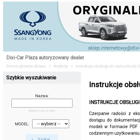
Dixi-Car Plaza autoryzowany dealer
Strona główna sklepu
»
Artykuły
»
Instrukcja obsługi do samochodu 
Szybkie wyszukiwanie
Instrukcje obsł
Nazwa:
INSTRUKCJE OBSŁUGI
słowo lub nr kat.
Czerpanie radości z ek
dostępu do dokumentacji 
MODEL:
modeli w formacie PDF -
codziennym użytkowaniu
Szukaj