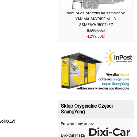
Namiot całoroczny na samochód
YAKIMA SKYRISE M HD
SSMP6YA/8007437
8.599,00zł
4.299,50zł
Sklep Oryginalne Części
SsangYong
oli/XLV)
Prowadzony przez:
Dixi-Car Plaza