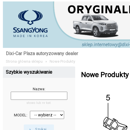
Dixi-Car Plaza autoryzowany dealer
Strona główna sklepu
»
Nowe Produkty
Szybkie wyszukiwanie
Nowe Produkty
Nazwa:
słowo lub nr kat.
MODEL:
Szukaj