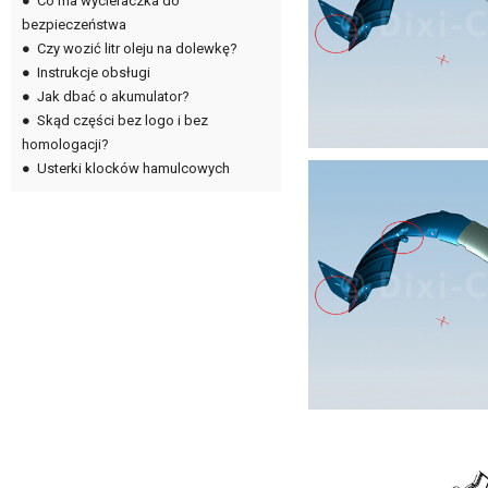
●
Co ma wycieraczka do
bezpieczeństwa
●
Czy wozić litr oleju na dolewkę?
●
Instrukcje obsługi
●
Jak dbać o akumulator?
●
Skąd części bez logo i bez
homologacji?
●
Usterki klocków hamulcowych