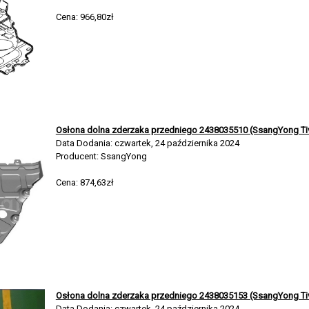
Cena: 966,80zł
Osłona dolna zderzaka przedniego 2438035510 (SsangYong Tiv
Data Dodania: czwartek, 24 października 2024
Producent: SsangYong
Cena: 874,63zł
Osłona dolna zderzaka przedniego 2438035153 (SsangYong Tiv
Data Dodania: czwartek, 24 października 2024