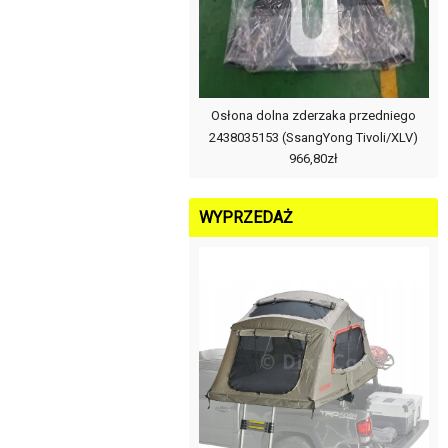
Osłona dolna zderzaka przedniego
2438035153 (SsangYong Tivoli/XLV)
966,80zł
WYPRZEDAŻ