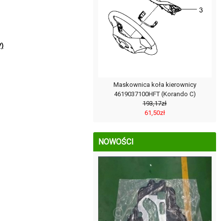
V)
Maskownica koła kierownicy
4619037100HFT (Korando C)
193,17zł
61,50zł
NOWOŚCI