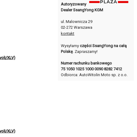
Autoryzowany
Dealer SsangYong KGM
ul. Malownicza 29
02-272 Warszawa
kontakt
Wysyłamy
części SsangYong na całą
Polskę
. Zapraszamy!
oli/XLV)
Numer rachunku bankowego
75 1050 1025 1000 0090 8282 7412
Odbiorca: AutoWitolin Moto sp. z o.o.
oli/XLV)