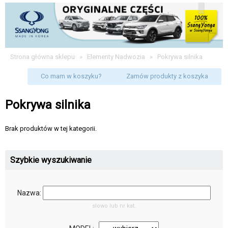
Strona główna sklepu
»
Elementy Nadwozia
»
Pokrywa silnika
Co mam w koszyku?
Zamów produkty z koszyka
Pokrywa silnika
Brak produktów w tej kategorii.
Szybkie wyszukiwanie
Nazwa:
słowo lub nr kat.