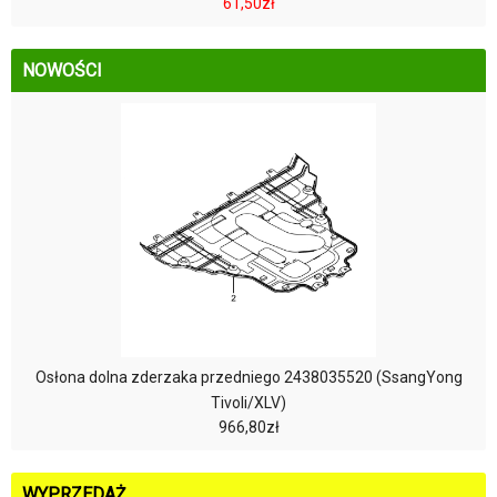
61,50zł
NOWOŚCI
Osłona dolna zderzaka przedniego 2438035520 (SsangYong
Tivoli/XLV)
966,80zł
WYPRZEDAŻ