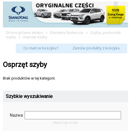
Strona główna sklepu
»
Elementy Nadwozia
»
Szyba, podnośnik
szyby
»
Osprzęt szyby
Co mam w koszyku?
Zamów produkty z koszyka
Osprzęt szyby
Brak produktów w tej kategorii.
Szybkie wyszukiwanie
Nazwa:
słowo lub nr kat.