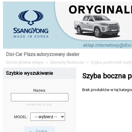
Dixi-Car Plaza autoryzowany dealer
Strona główna sklepu
»
Elementy Nadwozia
»
Szyba, podnośnik szyb
Szybkie wyszukiwanie
Szyba boczna p
Brak produktów w tej kategori
Nazwa:
słowo lub nr kat.
MODEL:
Szukaj