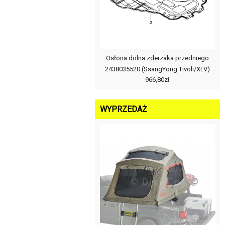
Osłona dolna zderzaka przedniego
2438035520 (SsangYong Tivoli/XLV)
966,80zł
WYPRZEDAŻ