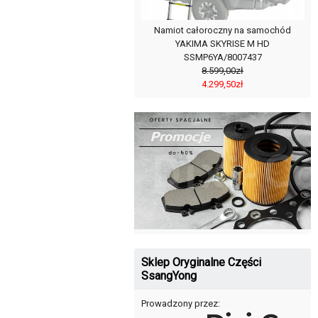
Namiot całoroczny na samochód
YAKIMA SKYRISE M HD
SSMP6YA/8007437
8.599,00zł
4.299,50zł
Sklep Oryginalne Części
SsangYong
Prowadzony przez: