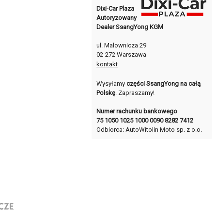
Dixi-Car Plaza
Autoryzowany
Dealer SsangYong KGM
ul. Malownicza 29
02-272 Warszawa
kontakt
Wysyłamy
części SsangYong na całą
Polskę
. Zapraszamy!
Numer rachunku bankowego
75 1050 1025 1000 0090 8282 7412
Odbiorca: AutoWitolin Moto sp. z o.o.