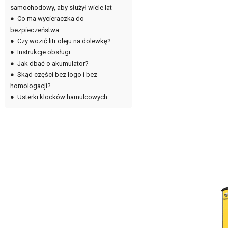
samochodowy, aby służył wiele lat
●
Co ma wycieraczka do
bezpieczeństwa
●
Czy wozić litr oleju na dolewkę?
●
Instrukcje obsługi
●
Jak dbać o akumulator?
●
Skąd części bez logo i bez
homologacji?
●
Usterki klocków hamulcowych