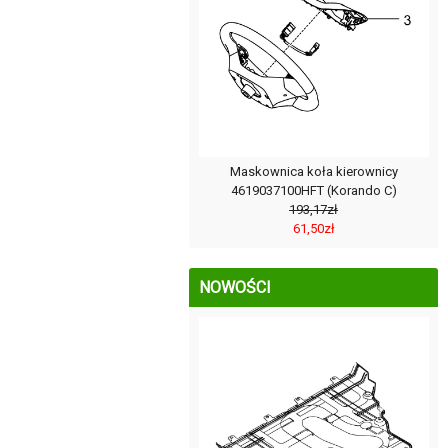
Maskownica koła kierownicy
4619037100HFT (Korando C)
193,17zł
61,50zł
NOWOŚCI