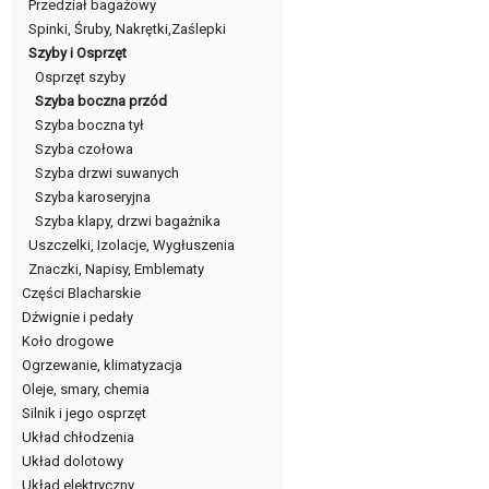
Przedział bagażowy
Spinki, Śruby, Nakrętki,Zaślepki
Szyby i Osprzęt
Osprzęt szyby
Szyba boczna przód
Szyba boczna tył
Szyba czołowa
Szyba drzwi suwanych
Szyba karoseryjna
Szyba klapy, drzwi bagażnika
Uszczelki, Izolacje, Wygłuszenia
Znaczki, Napisy, Emblematy
Części Blacharskie
Dźwignie i pedały
Koło drogowe
Ogrzewanie, klimatyzacja
Oleje, smary, chemia
Silnik i jego osprzęt
Układ chłodzenia
Układ dolotowy
Układ elektryczny