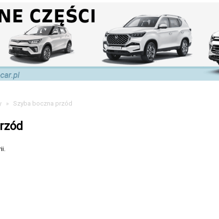
y
»
Szyba boczna przód
rzód
i.