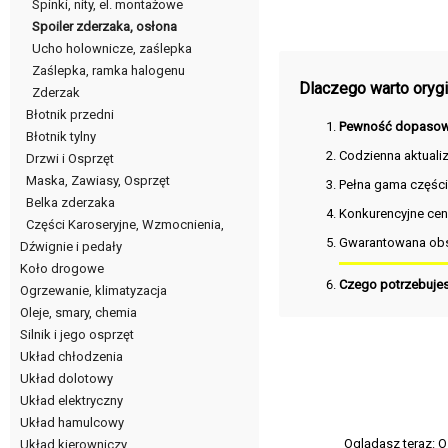
Spinki, nity, el. montażowe
Spoiler zderzaka, osłona
Ucho holownicze, zaślepka
Zaślepka, ramka halogenu
Dlaczego warto orygin
Zderzak
Błotnik przedni
Pewność dopasow
Błotnik tylny
Codzienna aktuali
Drzwi i Osprzęt
Maska, Zawiasy, Osprzęt
Pełna gama częśc
Belka zderzaka
Konkurencyjne cen
Części Karoseryjne, Wzmocnienia,
Gwarantowana obs
Dźwignie i pedały
Koło drogowe
Czego potrzebuje
Ogrzewanie, klimatyzacja
Oleje, smary, chemia
Silnik i jego osprzęt
Układ chłodzenia
Układ dolotowy
Układ elektryczny
Układ hamulcowy
Oglądasz teraz:
O
Układ kierowniczy