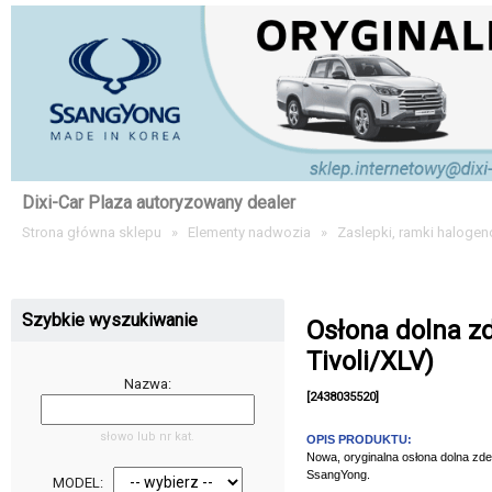
Dixi-Car Plaza autoryzowany dealer
Strona główna sklepu
»
Elementy nadwozia
»
Zaslepki, ramki haloge
Szybkie wyszukiwanie
Osłona dolna z
Tivoli/XLV)
Nazwa:
[2438035520]
słowo lub nr kat.
OPIS PRODUKTU:
Nowa, oryginalna osłona dolna z
SsangYong.
MODEL: