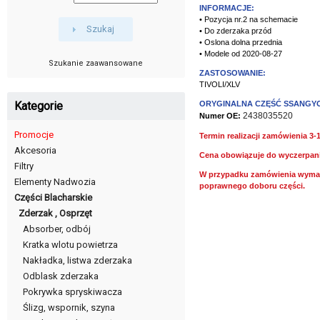
INFORMACJE:
• Pozycja nr.2 na schemacie
Szukaj
• Do zderzaka przód
• Oslona dolna przednia
• Modele od 2020-08-27
Szukanie zaawansowane
ZASTOSOWANIE:
TIVOLI/XLV
Kategorie
ORYGINALNA CZĘŚĆ SSANGY
2438035520
Numer OE:
Promocje
Termin realizacji zamówienia 3-
Akcesoria
Cena obowiązuje do wyczerpan
Filtry
W przypadku zamówienia wymag
Elementy Nadwozia
poprawnego doboru części.
Części Blacharskie
Zderzak , Osprzęt
Absorber, odbój
Kratka wlotu powietrza
Nakładka, listwa zderzaka
Odblask zderzaka
Pokrywka spryskiwacza
Ślizg, wspornik, szyna