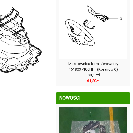
Maskownica koła kierownicy
4619037100HFT (Korando C)
193,17zł
61,50zł
NOWOŚCI