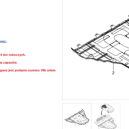
ONG:
14 dni roboczych.
ia zapasów.
ane jest podanie numeru VIN celem