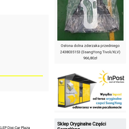
Osłona dolna zderzaka przedniego
2438035153 (SsangYong Tivoli/XLV)
966,80zł
Sklep Oryginalne Części
LEP Dixi-Car Plaza