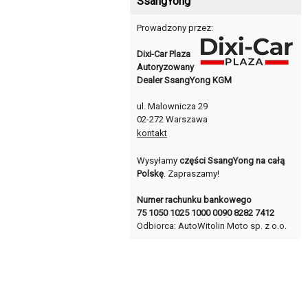
SsangYong
Prowadzony przez:
Dixi-Car Plaza
Autoryzowany
Dealer SsangYong KGM
ul. Malownicza 29
02-272 Warszawa
kontakt
Wysyłamy
części SsangYong na całą
Polskę
. Zapraszamy!
Numer rachunku bankowego
75 1050 1025 1000 0090 8282 7412
Odbiorca: AutoWitolin Moto sp. z o.o.