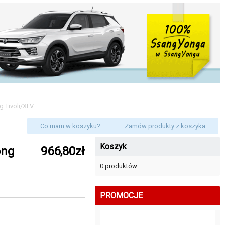
 Tivoli/XLV
Co mam w koszyku?
Zamów produkty z koszyka
Koszyk
ong
966,80zł
0 produktów
PROMOCJE