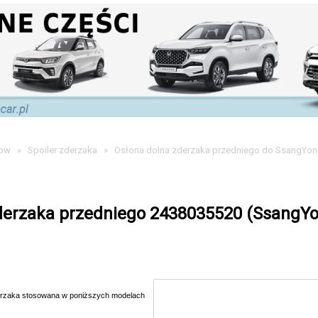
now
»
Spoiler zderzaka
»
Osłona dolna zderzaka przedniego do SsangYong
derzaka przedniego 2438035520 (SsangY
derzaka stosowana w poniższych modelach