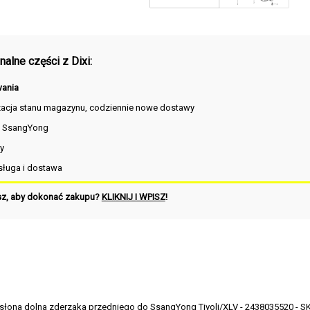
alne części z Dixi:
ania
zacja stanu magazynu, codziennie nowe dostawy
i SsangYong
y
ługa i dostawa
sz, aby dokonać zakupu?
KLIKNIJ I WPISZ
!
słona dolna zderzaka przedniego do SsangYong Tivoli/XLV - 2438035520 - SK