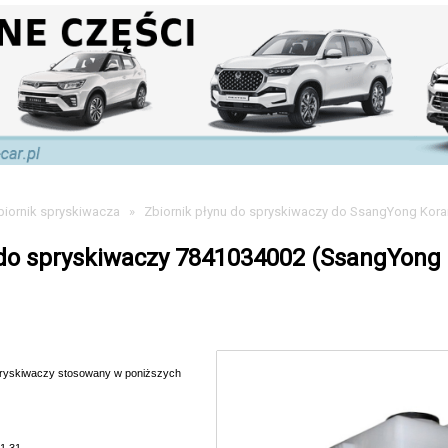
biornik spryskiwacza
»
Zbiornik płynu do spryskiwaczy do SsangYong Kor
 do spryskiwaczy 7841034002 (SsangYong
spryskiwaczy stosowany w poniższych
1.31