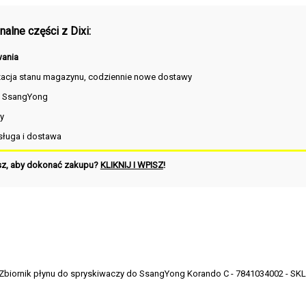
alne części z Dixi:
ania
zacja stanu magazynu, codziennie nowe dostawy
i SsangYong
y
ługa i dostawa
sz, aby dokonać zakupu?
KLIKNIJ I WPISZ
!
Zbiornik płynu do spryskiwaczy do SsangYong Korando C - 7841034002 - SKLE