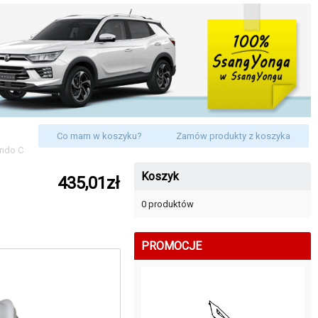
Co mam w koszyku?
Zamów produkty z koszyka
ando C
Koszyk
435,01zł
0 produktów
PROMOCJE