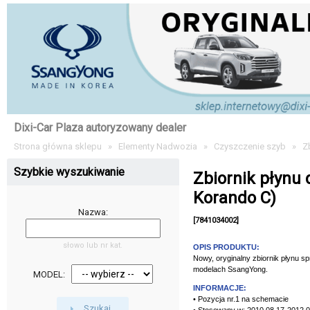
Dixi-Car Plaza autoryzowany dealer
Strona główna sklepu
»
Elementy Nadwozia
»
Czyszczenie szyb
»
Z
Szybkie wyszukiwanie
Zbiornik płynu
Korando C)
Nazwa:
[7841034002]
słowo lub nr kat.
OPIS PRODUKTU:
Nowy, oryginalny zbiornik płynu 
modelach SsangYong.
MODEL:
INFORMACJE:
• Pozycja nr.1 na schemacie
Szukaj
• Stosowany w: 2010.08.17-2012.0