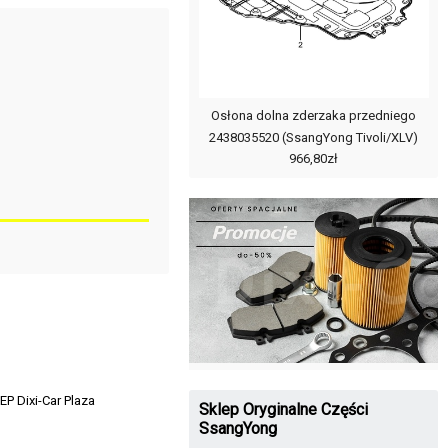
Osłona dolna zderzaka przedniego
2438035520 (SsangYong Tivoli/XLV)
966,80zł
P Dixi-Car Plaza
Sklep Oryginalne Części
SsangYong