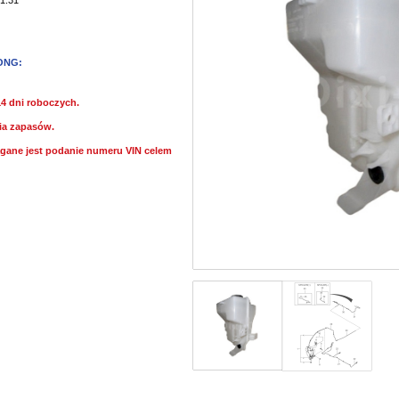
ONG:
14 dni roboczych.
ia zapasów.
ane jest podanie numeru VIN celem