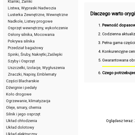
Klamki, Zamki
Listwa, Wypraski Nadwozia
Dlaczego warto orygin
Lusterka Zewnętrzne, Wewnętrzne
Nadkole, Listwy progowe
Pewność dopasow
Osprzęt wewnętrzny, wykończenie
Codzienna aktuali
Osłony silnika, Mocowania
Pokrywa silnika
Pełna gama częśc
Przedział bagażowy
Konkurencyjne cen
Spinki, Śruby, Nakrętki,Zaślepki
Gwarantowana obs
Szyby i Osprzęt
Uszczelki, Izolacje, Wygłuszenia
Czego potrzebuje
Znaczki, Napisy, Emblematy
Części Blacharskie
Dźwignie i pedały
Koło drogowe
Ogrzewanie, klimatyzacja
Oleje, smary, chemia
Silnik i jego osprzęt
Oglądasz teraz:
Układ chłodzenia
Układ dolotowy
Układ elektryczny