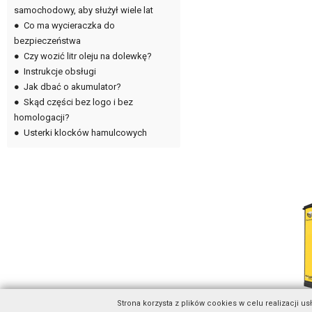
samochodowy, aby służył wiele lat
●
Co ma wycieraczka do
bezpieczeństwa
●
Czy wozić litr oleju na dolewkę?
●
Instrukcje obsługi
●
Jak dbać o akumulator?
●
Skąd części bez logo i bez
homologacji?
●
Usterki klocków hamulcowych
Strona korzysta z plików cookies w celu realizacji us