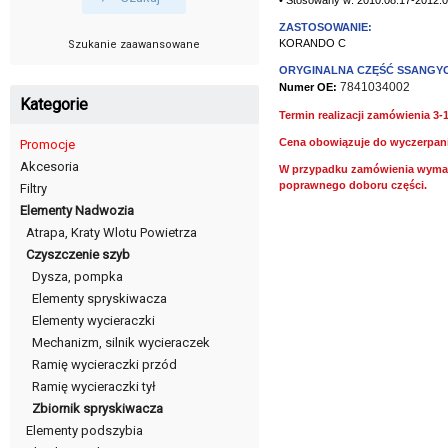
ZASTOSOWANIE:
KORANDO C
Szukanie zaawansowane
ORYGINALNA CZĘŚĆ SSANGY
7841034002
Numer OE:
Kategorie
Termin realizacji zamówienia 3-
Cena obowiązuje do wyczerpan
Promocje
Akcesoria
W przypadku zamówienia wymag
poprawnego doboru części.
Filtry
Elementy Nadwozia
Atrapa, Kraty Wlotu Powietrza
Czyszczenie szyb
Dysza, pompka
Elementy spryskiwacza
Elementy wycieraczki
Mechanizm, silnik wycieraczek
Ramię wycieraczki przód
Ramię wycieraczki tył
Zbiornik spryskiwacza
Elementy podszybia