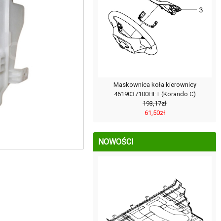
Maskownica koła kierownicy
4619037100HFT (Korando C)
193,17zł
61,50zł
NOWOŚCI