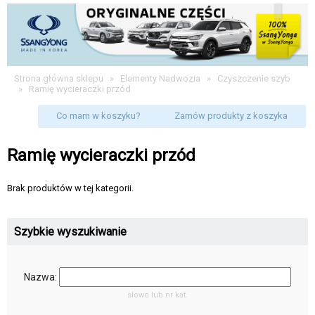
Strona główna sklepu
»
Elementy Nadwozia
»
Czyszczenie szyb
»
Ramię wycieraczki przód
Co mam w koszyku?
Zamów produkty z koszyka
Ramię wycieraczki przód
Brak produktów w tej kategorii.
Szybkie wyszukiwanie
Nazwa:
słowo lub nr kat.