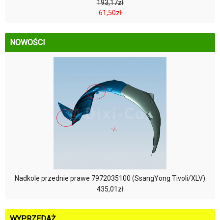
193,17zł
61,50zł
NOWOŚCI
Nadkole przednie prawe 7972035100 (SsangYong Tivoli/XLV)
435,01zł
WYPRZEDAŻ