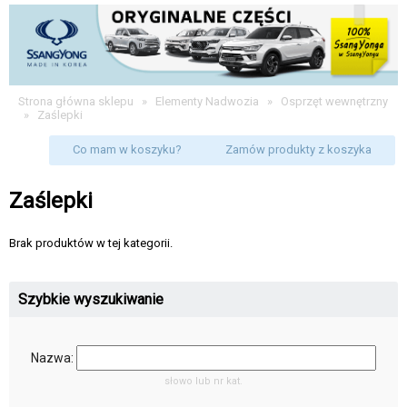
Strona główna sklepu
»
Elementy Nadwozia
»
Osprzęt wewnętrzny
»
Zaślepki
Co mam w koszyku?
Zamów produkty z koszyka
Zaślepki
Brak produktów w tej kategorii.
Szybkie wyszukiwanie
Nazwa:
słowo lub nr kat.