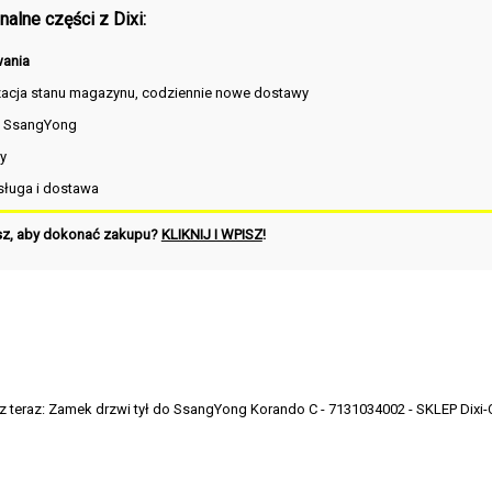
alne części z Dixi:
ania
zacja stanu magazynu, codziennie nowe dostawy
i SsangYong
y
ługa i dostawa
sz, aby dokonać zakupu?
KLIKNIJ I WPISZ
!
z teraz:
Zamek drzwi tył do SsangYong Korando C - 7131034002 - SKLEP Dixi-