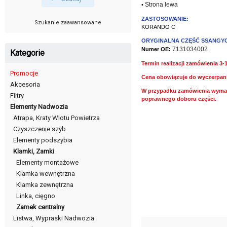
Strona lewa
•
ZASTOSOWANIE:
Szukanie zaawansowane
KORANDO C
ORYGINALNA CZĘŚĆ SSANGY
7131034002
Numer OE:
Kategorie
Termin realizacji zamówienia 3-
Promocje
Cena obowiązuje do wyczerpan
Akcesoria
W przypadku zamówienia wymag
Filtry
poprawnego doboru części.
Elementy Nadwozia
Atrapa, Kraty Wlotu Powietrza
Czyszczenie szyb
Elementy podszybia
Klamki, Zamki
Elementy montażowe
Klamka wewnętrzna
Klamka zewnętrzna
Linka, cięgno
Zamek centralny
Listwa, Wypraski Nadwozia