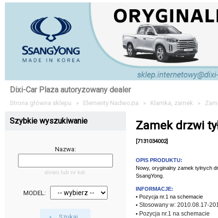
Dixi-Car Plaza autoryzowany dealer
Strona główna sklepu
»
Elementy Nadwozia
»
Klamka, zamek
»
Zame
Szybkie wyszukiwanie
Zamek drzwi ty
[7131034002]
Nazwa:
OPIS PRODUKTU:
Nowy, oryginalny zamek tylnych 
słowo lub nr kat.
SsangYong.
INFORMACJE:
MODEL:
• Pozycja nr.1 na schemacie
Stosowany w: 2010.08.17-20
•
Pozycja nr.1 na schemacie
•
Szukaj