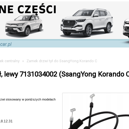
k centralny
»
Zamek drzwi tył do SsangYong Korando C
ł, lewy 7131034002 (SsangYong Korando 
drzwi stosowany w poniższych modelach
18.12.31