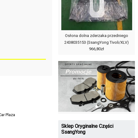
Osłona dolna zderzaka przedniego
2438035153 (SsangYong Tivoli/XLV)
966,80zł
Car Plaza
Sklep Oryginalne Części
SsangYong