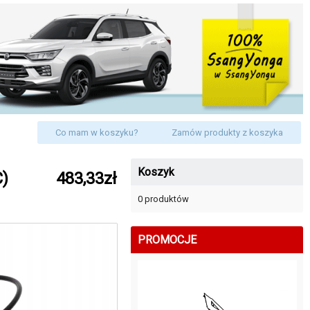
Co mam w koszyku?
Zamów produkty z koszyka
Koszyk
C)
483,33zł
0 produktów
PROMOCJE