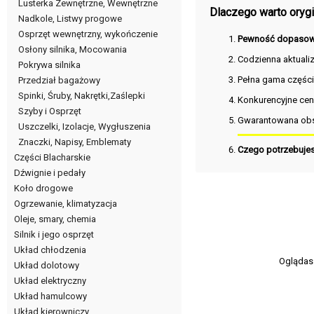
Lusterka Zewnętrzne, Wewnętrzne
Dlaczego warto orygin
Nadkole, Listwy progowe
Osprzęt wewnętrzny, wykończenie
Pewność dopasow
Osłony silnika, Mocowania
Codzienna aktuali
Pokrywa silnika
Pełna gama częśc
Przedział bagażowy
Spinki, Śruby, Nakrętki,Zaślepki
Konkurencyjne cen
Szyby i Osprzęt
Gwarantowana obs
Uszczelki, Izolacje, Wygłuszenia
Znaczki, Napisy, Emblematy
Czego potrzebuje
Części Blacharskie
Dźwignie i pedały
Koło drogowe
Ogrzewanie, klimatyzacja
Oleje, smary, chemia
Silnik i jego osprzęt
Układ chłodzenia
Oglądas
Układ dolotowy
Układ elektryczny
Układ hamulcowy
Układ kierowniczy