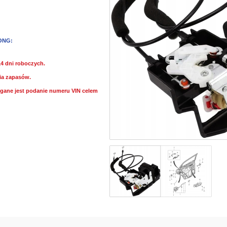
ONG:
14 dni roboczych.
ia zapasów.
ane jest podanie numeru VIN celem