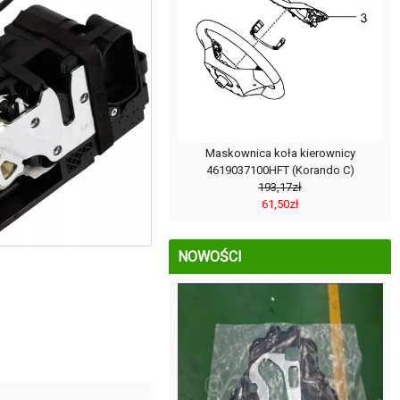
Maskownica koła kierownicy
4619037100HFT (Korando C)
193,17zł
61,50zł
NOWOŚCI