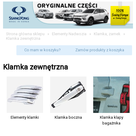
Strona główna sklepu
»
Elementy Nadwozia
»
Klamka, zamek
»
Klamka zewnętrzna
Co mam w koszyku?
Zamów produkty z koszyka
Klamka zewnętrzna
Elementy klamki
Klamka boczna
Klamka klapy
bagażnika