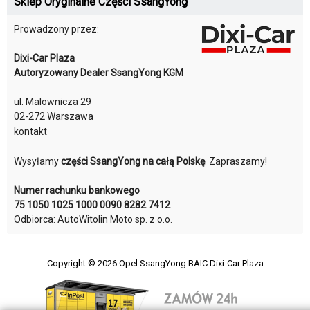
Sklep Oryginalne Części SsangYong
Prowadzony przez:
Dixi-Car Plaza
Autoryzowany Dealer SsangYong KGM
ul. Malownicza 29
02-272 Warszawa
kontakt
Wysyłamy
części SsangYong na całą Polskę
. Zapraszamy!
Numer rachunku bankowego
75 1050 1025 1000 0090 8282 7412
Odbiorca: AutoWitolin Moto sp. z o.o.
Copyright © 2026
Opel SsangYong BAIC Dixi-Car Plaza