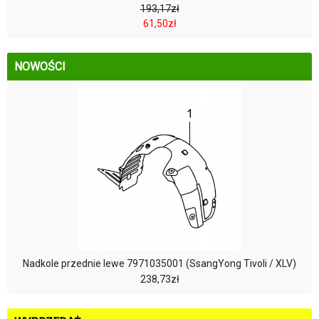
193,17zł
61,50zł
NOWOŚCI
Nadkole przednie lewe 7971035001 (SsangYong Tivoli / XLV)
238,73zł