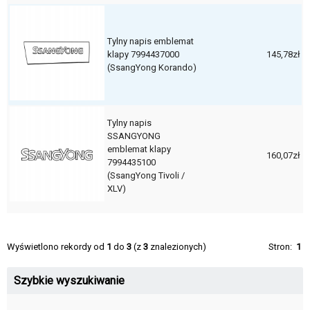
Tylny napis emblemat
klapy 7994437000
145,78zł
(SsangYong Korando)
Tylny napis
SSANGYONG
emblemat klapy
160,07zł
7994435100
(SsangYong Tivoli /
XLV)
Wyświetlono rekordy od
1
do
3
(z
3
znalezionych)
Stron:
1
Szybkie wyszukiwanie