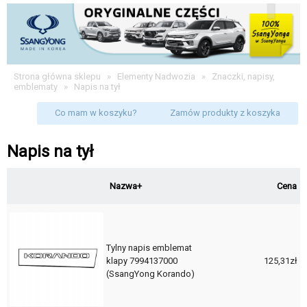
Strona główna sklepu
»
Elementy Nadwozia
»
Znaczki, napisy,
emblematy
»
Napis na tył
Co mam w koszyku?
Zamów produkty z koszyka
Napis na tył
Nazwa+
Cena
Tylny napis emblemat
klapy 7994137000
125,31zł
(SsangYong Korando)