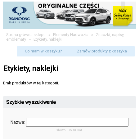
Strona główna sklepu
»
Elementy Nadwozia
»
Znaczki, napisy,
emblematy
»
Etykiety, naklejki
Co mam w koszyku?
Zamów produkty z koszyka
Etykiety, naklejki
Brak produktów w tej kategorii.
Szybkie wyszukiwanie
Nazwa:
słowo lub nr kat.