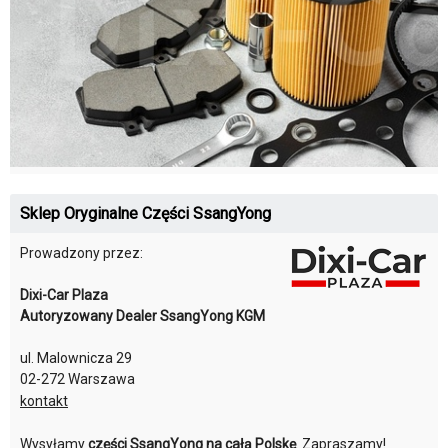
Sklep Oryginalne Części SsangYong
Prowadzony przez:
Dixi-Car Plaza
Autoryzowany Dealer SsangYong KGM
ul. Malownicza 29
02-272 Warszawa
kontakt
Wysyłamy
części SsangYong na całą Polskę
. Zapraszamy!