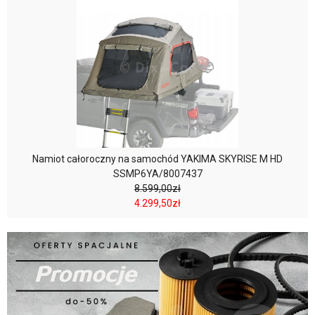
Namiot całoroczny na samochód YAKIMA SKYRISE M HD
SSMP6YA/8007437
8.599,00zł
4.299,50zł