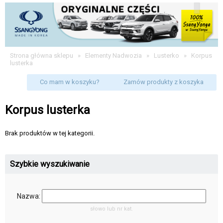
Strona główna sklepu
»
Elementy Nadwozia
»
Lusterko
»
Korpus
lusterka
Co mam w koszyku?
Zamów produkty z koszyka
Korpus lusterka
Brak produktów w tej kategorii.
Szybkie wyszukiwanie
Nazwa:
słowo lub nr kat.