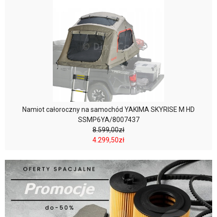
Namiot całoroczny na samochód YAKIMA SKYRISE M HD
SSMP6YA/8007437
8.599,00zł
4.299,50zł