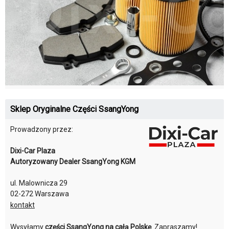
Sklep Oryginalne Części SsangYong
Prowadzony przez:
Dixi-Car Plaza
Autoryzowany Dealer SsangYong KGM
ul. Malownicza 29
02-272 Warszawa
kontakt
Wysyłamy
części SsangYong na całą Polskę
. Zapraszamy!