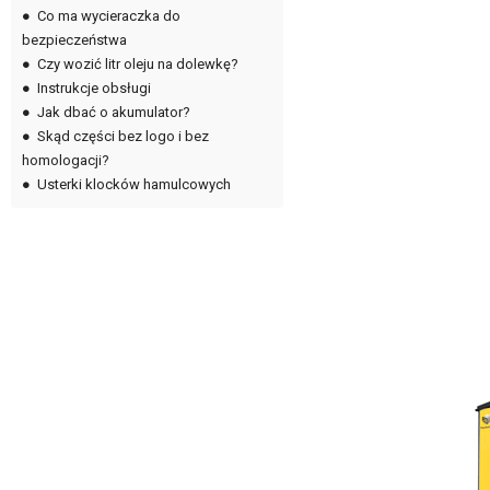
●
Co ma wycieraczka do
bezpieczeństwa
●
Czy wozić litr oleju na dolewkę?
●
Instrukcje obsługi
●
Jak dbać o akumulator?
●
Skąd części bez logo i bez
homologacji?
●
Usterki klocków hamulcowych