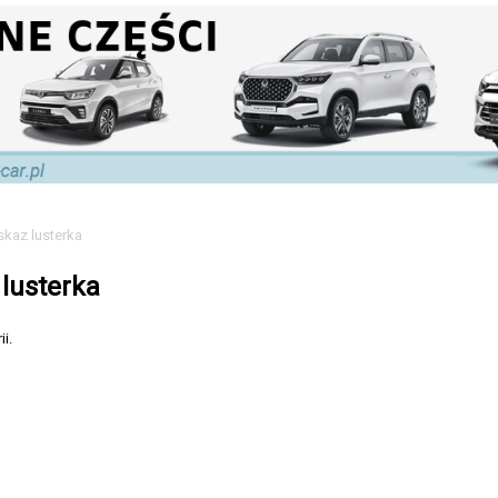
kaz lusterka
lusterka
i.