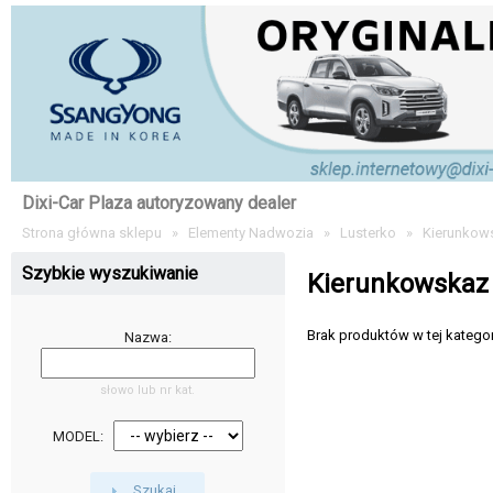
Dixi-Car Plaza autoryzowany dealer
Strona główna sklepu
»
Elementy Nadwozia
»
Lusterko
»
Kierunkows
Szybkie wyszukiwanie
Kierunkowskaz 
Brak produktów w tej kategori
Nazwa:
słowo lub nr kat.
MODEL:
Szukaj