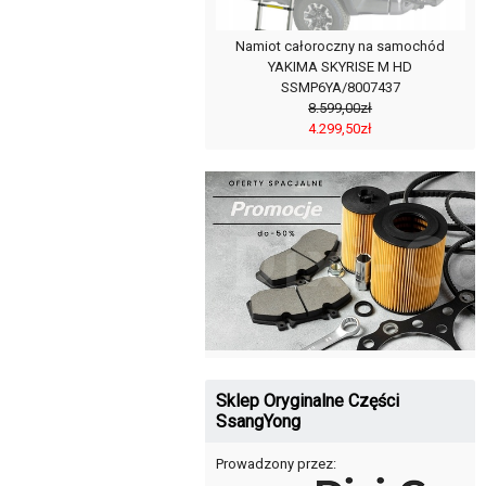
Namiot całoroczny na samochód
YAKIMA SKYRISE M HD
SSMP6YA/8007437
8.599,00zł
4.299,50zł
Sklep Oryginalne Części
SsangYong
Prowadzony przez: