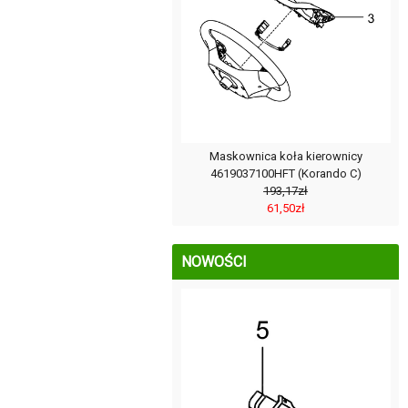
Maskownica koła kierownicy
4619037100HFT (Korando C)
193,17zł
61,50zł
NOWOŚCI