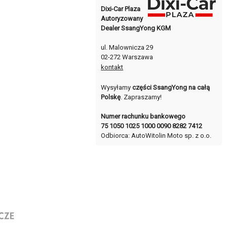
Dixi-Car Plaza
Autoryzowany
Dealer SsangYong KGM
ul. Malownicza 29
02-272 Warszawa
kontakt
Wysyłamy
części SsangYong na całą
Polskę
. Zapraszamy!
Numer rachunku bankowego
75 1050 1025 1000 0090 8282 7412
Odbiorca: AutoWitolin Moto sp. z o.o.