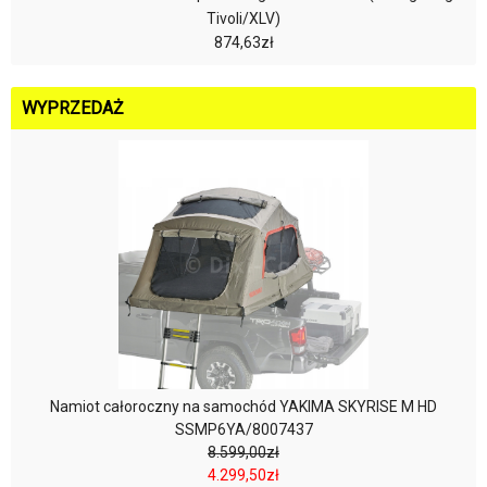
Tivoli/XLV)
874,63zł
WYPRZEDAŻ
Namiot całoroczny na samochód YAKIMA SKYRISE M HD
SSMP6YA/8007437
8.599,00zł
4.299,50zł