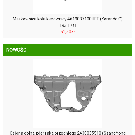
Maskownica koła kierownicy 4619037100HFT (Korando C)
193,17zł
61,50zł
NOWOŚCI
Osłona dolna zderzaka przedniego 2438035510 (SsangYong