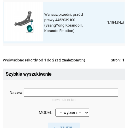
Wahacz przedni, przód
prawy 4452039100
1.184,34zł
(SsangYong Korando II,
Korando Emotion)
Wyświetlono rekordy od
1
do
2
(z
2
znalezionych)
Stron:
1
Szybkie wyszukiwanie
Nazwa:
słowo lub nr kat.
MODEL:
Szukaj