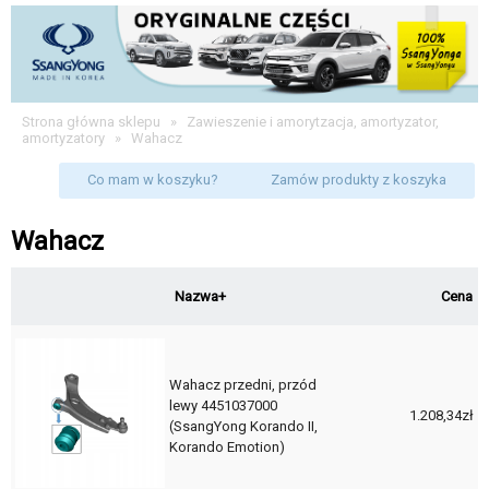
Strona główna sklepu
»
Zawieszenie i amorytzacja, amortyzator,
amortyzatory
»
Wahacz
Co mam w koszyku?
Zamów produkty z koszyka
Wahacz
Nazwa+
Cena
Wahacz przedni, przód
lewy 4451037000
1.208,34zł
(SsangYong Korando II,
Korando Emotion)