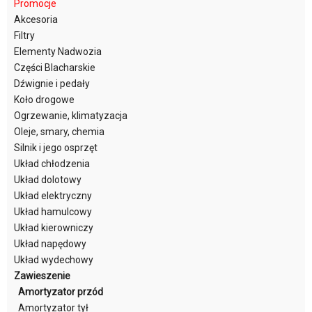
Promocje
Akcesoria
Filtry
Elementy Nadwozia
Części Blacharskie
Dźwignie i pedały
Koło drogowe
Ogrzewanie, klimatyzacja
Oleje, smary, chemia
Silnik i jego osprzęt
Układ chłodzenia
Układ dolotowy
Układ elektryczny
Układ hamulcowy
Układ kierowniczy
Układ napędowy
Układ wydechowy
Zawieszenie
Amortyzator przód
Amortyzator tył