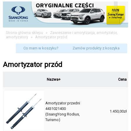
Strona główna sklepu
»
Zawieszenie i amorytzacja, amortyzator,
amortyzatory
»
Amortyzator przód
Co mam w koszyku?
Zamów produkty z koszyka
Amortyzator przód
Nazwa+
Cena
Amortyzator przedni
4431021400
1.450,00zł
(SsangYong Rodius,
Turismo)