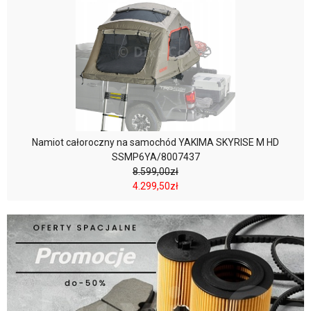
Namiot całoroczny na samochód YAKIMA SKYRISE M HD
SSMP6YA/8007437
8.599,00zł
4.299,50zł