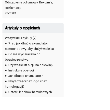
Odstąpienie od umowy, Rękojmia,
Reklamacja
Kontakt
Artykuły o częściach
Wszystkie Artykuły
(7)
●
7 rad jak dbać o akumulator
samochodowy, aby służył wiele lat
●
Co ma wycieraczka do
bezpieczeństwa
●
Czy wozić litr oleju na dolewkę?
●
Instrukcje obsługi
●
Jak dbać o akumulator?
●
Skąd części bez logo i bez
homologacji?
●
Usterki klocków hamulcowych