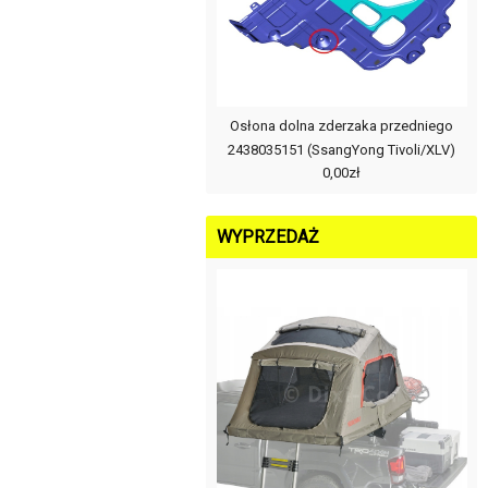
Osłona dolna zderzaka przedniego
2438035151 (SsangYong Tivoli/XLV)
0,00zł
WYPRZEDAŻ