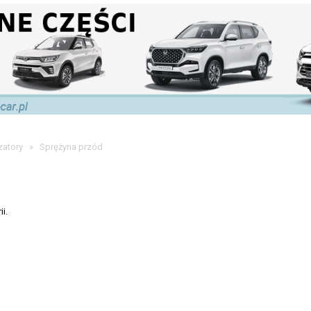
zatory
»
Sprężyna przód
i.