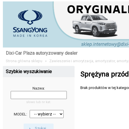
Dixi-Car Plaza autoryzowany dealer
Strona główna sklepu
»
Zawieszenie i amorytzacja, amortyzator, amorty
Szybkie wyszukiwanie
Sprężyna przód
Brak produktów w tej kategori
Nazwa:
słowo lub nr kat.
MODEL:
Szukaj