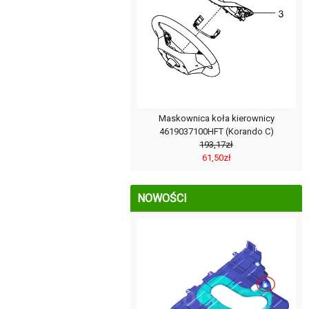
Maskownica koła kierownicy
4619037100HFT (Korando C)
193,17zł
61,50zł
NOWOŚCI