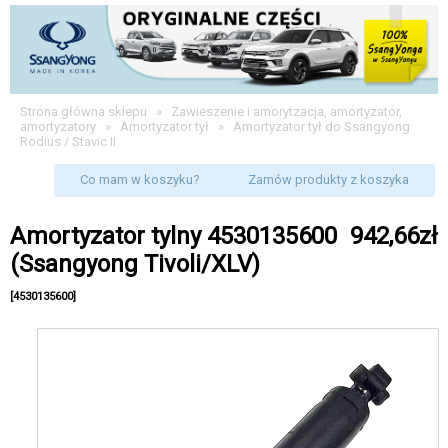
Strona główna sklepu
»
Zawieszenie i amorytzacja, amortyzator,
amortyzatory
»
Amortyzator tył
»
Amortyzator tył do Ssangyong
Rodius / Stavic II
Co mam w koszyku?
Zamów produkty z koszyka
Amortyzator tylny 4530135600
942,66zł
(Ssangyong Tivoli/XLV)
[4530135600]