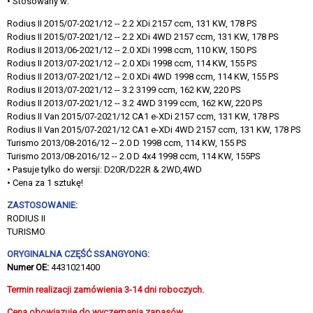
• Stosowany w:
Rodius II 2015/07-2021/12 -- 2.2 XDi 2157 ccm, 131 KW, 178 PS
Rodius II 2015/07-2021/12 -- 2.2 XDi 4WD 2157 ccm, 131 KW, 178 PS
Rodius II 2013/06-2021/12 -- 2.0 XDi 1998 ccm, 110 KW, 150 PS
Rodius II 2013/07-2021/12 -- 2.0 XDi 1998 ccm, 114 KW, 155 PS
Rodius II 2013/07-2021/12 -- 2.0 XDi 4WD 1998 ccm, 114 KW, 155 PS
Rodius II 2013/07-2021/12 -- 3.2 3199 ccm, 162 KW, 220 PS
Rodius II 2013/07-2021/12 -- 3.2 4WD 3199 ccm, 162 KW, 220 PS
Rodius II Van 2015/07-2021/12 CA1 e-XDi 2157 ccm, 131 KW, 178 PS
Rodius II Van 2015/07-2021/12 CA1 e-XDi 4WD 2157 ccm, 131 KW, 178 PS
Turismo 2013/08-2016/12 -- 2.0 D 1998 ccm, 114 KW, 155 PS
Turismo 2013/08-2016/12 -- 2.0 D 4x4 1998 ccm, 114 KW, 155PS
• Pasuje tylko do wersji: D20R/D22R & 2WD,4WD
• Cena za 1 sztukę!
ZASTOSOWANIE:
RODIUS II
TURISMO
ORYGINALNA CZĘŚĆ SSANGYONG:
Numer OE:
4431021400
Termin realizacji zamówienia 3-14 dni roboczych.
Cena obowiązuje do wyczerpania zapasów.