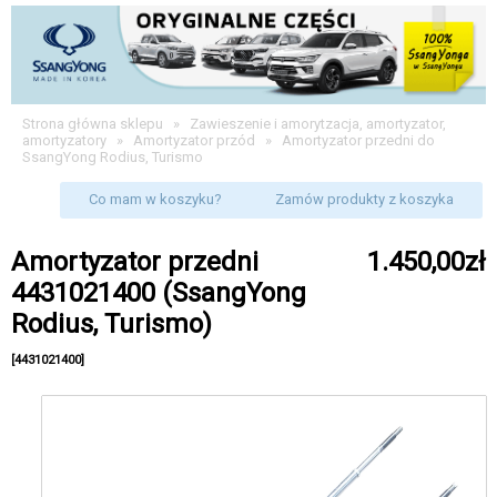
Strona główna sklepu
»
Zawieszenie i amorytzacja, amortyzator,
amortyzatory
»
Amortyzator przód
»
Amortyzator przedni do
SsangYong Rodius, Turismo
Co mam w koszyku?
Zamów produkty z koszyka
Amortyzator przedni
1.450,00zł
4431021400 (SsangYong
Rodius, Turismo)
[4431021400]