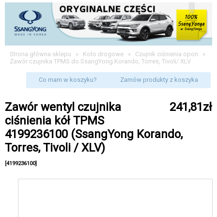
Strona główna sklepu
»
Koło drogowe
»
Czujnik ciśnienia opon
»
Zawór czujnika TPMS do SsangYong Korando, Torres, Tivoli/ XLV
Co mam w koszyku?
Zamów produkty z koszyka
Zawór wentyl czujnika
241,81zł
ciśnienia kół TPMS
4199236100 (SsangYong Korando,
Torres, Tivoli / XLV)
[4199236100]