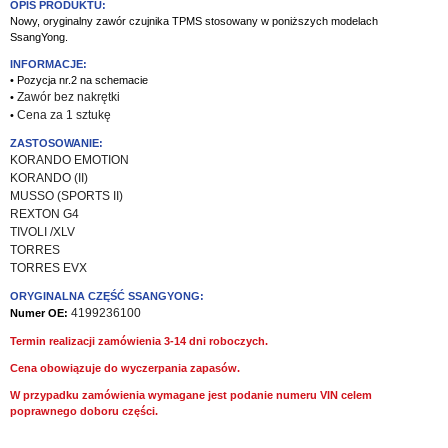
OPIS PRODUKTU:
Nowy, oryginalny zawór czujnika TPMS stosowany w poniższych modelach
SsangYong.
INFORMACJE:
• Pozycja nr.2 na schemacie
Zawór bez nakrętki
•
Cena za 1 sztukę
•
ZASTOSOWANIE:
KORANDO EMOTION
KORANDO (II)
MUSSO (SPORTS II)
REXTON G4
TIVOLI /XLV
TORRES
TORRES EVX
ORYGINALNA CZĘŚĆ SSANGYONG:
4199236100
Numer OE:
Termin realizacji zamówienia 3-14 dni roboczych.
Cena obowiązuje do wyczerpania zapasów.
W przypadku zamówienia wymagane jest podanie numeru VIN celem
poprawnego doboru części.