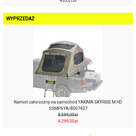
435,01zł
WYPRZEDAŻ
Namiot całoroczny na samochód YAKIMA SKYRISE M HD
SSMP6YA/8007437
8.599,00zł
4.299,50zł