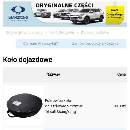
Strona główna sklepu
»
Koło drogowe
»
Koło dojazdowe
Co mam w koszyku?
Zamów produkty z koszyka
Koło dojazdowe
Nazwa+
Cena
Pokrowiec koła
dojazdowego rozmiar
80,00zł
16 cali SsangYong