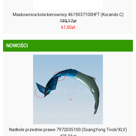
Maskownica koła kierownicy 4619037100HFT (Korando C)
193,17zł
61,50zł
NOWOŚCI
Nadkole przednie prawe 7972035100 (SsangYong Tivoli/XLV)