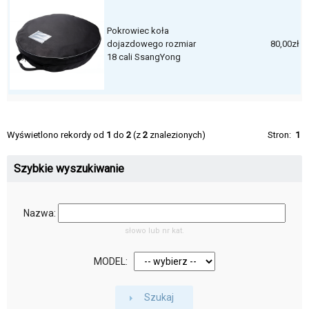
Pokrowiec koła
dojazdowego rozmiar
80,00zł
18 cali SsangYong
Wyświetlono rekordy od
1
do
2
(z
2
znalezionych)
Stron:
1
Szybkie wyszukiwanie
Nazwa:
słowo lub nr kat.
MODEL:
Szukaj