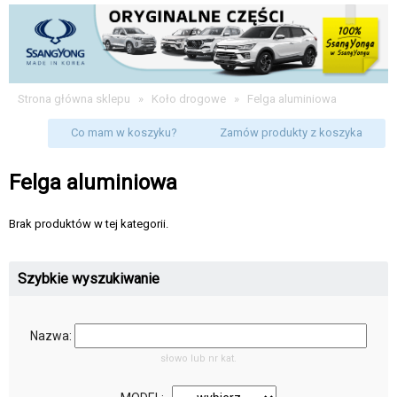
Strona główna sklepu
»
Koło drogowe
»
Felga aluminiowa
Co mam w koszyku?
Zamów produkty z koszyka
Felga aluminiowa
Brak produktów w tej kategorii.
Szybkie wyszukiwanie
Nazwa:
słowo lub nr kat.