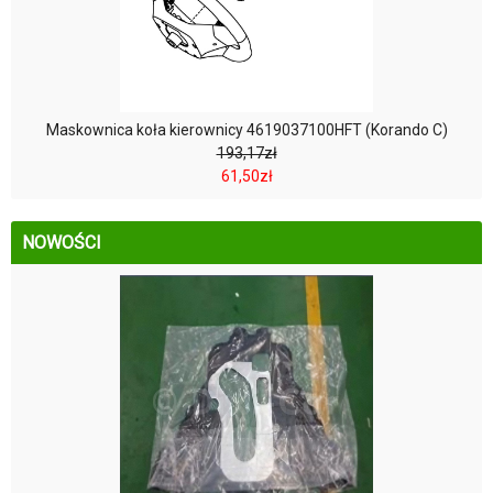
Maskownica koła kierownicy 4619037100HFT (Korando C)
193,17zł
61,50zł
NOWOŚCI