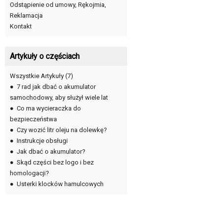
Odstąpienie od umowy, Rękojmia,
Reklamacja
Kontakt
Artykuły o częściach
Wszystkie Artykuły
(7)
●
7 rad jak dbać o akumulator
samochodowy, aby służył wiele lat
●
Co ma wycieraczka do
bezpieczeństwa
●
Czy wozić litr oleju na dolewkę?
●
Instrukcje obsługi
●
Jak dbać o akumulator?
●
Skąd części bez logo i bez
homologacji?
●
Usterki klocków hamulcowych