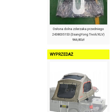
Osłona dolna zderzaka przedniego
2438035153 (SsangYong Tivoli/XLV)
966,80zł
WYPRZEDAŻ