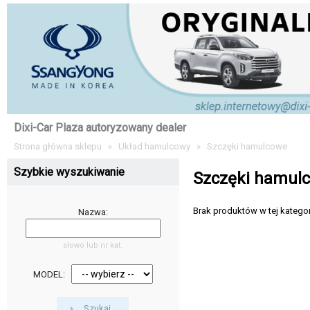
Dixi-Car Plaza autoryzowany dealer
Strona główna sklepu
»
Układ hamulcowy
»
Szczęki hamulcowe
Szybkie wyszukiwanie
Szczęki hamul
Brak produktów w tej kategori
Nazwa:
słowo lub nr kat.
MODEL:
Szukaj