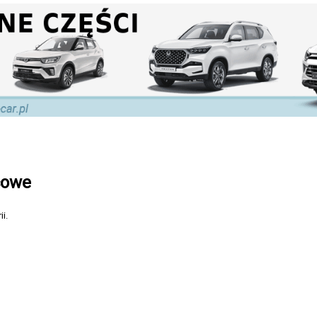
cowe
i.