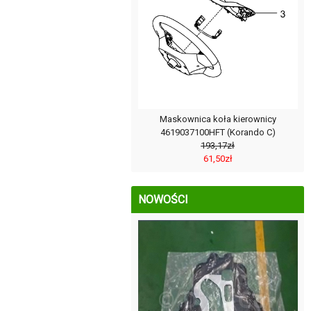
Maskownica koła kierownicy
4619037100HFT (Korando C)
193,17zł
61,50zł
NOWOŚCI