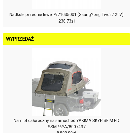
Nadkole przednie lewe 7971035001 (SsangYong Tivoli / XLV)
238,73zł
WYPRZEDAŻ
Namiot całoroczny na samochód YAKIMA SKYRISE M HD
SSMP6YA/8007437
8.599,00zł