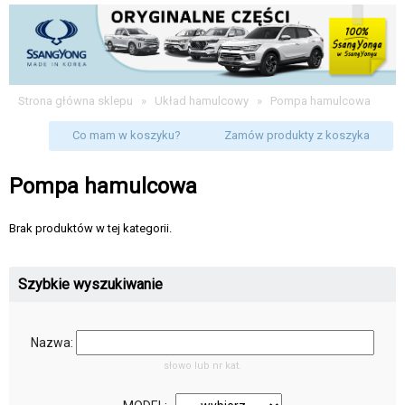
Strona główna sklepu
»
Układ hamulcowy
»
Pompa hamulcowa
Co mam w koszyku?
Zamów produkty z koszyka
Pompa hamulcowa
Brak produktów w tej kategorii.
Szybkie wyszukiwanie
Nazwa:
słowo lub nr kat.