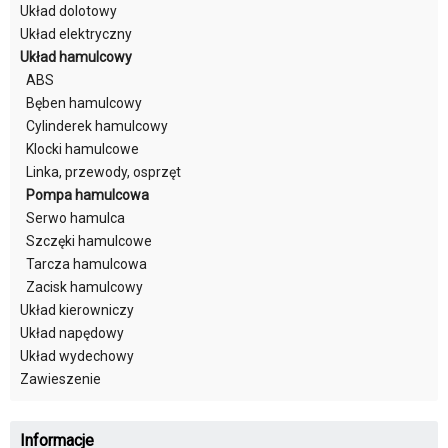
Układ dolotowy
Układ elektryczny
Układ hamulcowy
ABS
Bęben hamulcowy
Cylinderek hamulcowy
Klocki hamulcowe
Linka, przewody, osprzęt
Pompa hamulcowa
Serwo hamulca
Szczęki hamulcowe
Tarcza hamulcowa
Zacisk hamulcowy
Układ kierowniczy
Układ napędowy
Układ wydechowy
Zawieszenie
Informacje