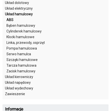
Układ dolotowy
Układ elektryczny
Układ hamulcowy
ABS
Bęben hamulcowy
Cylinderek hamulcowy
Klocki hamulcowe
Linka, przewody, osprzęt
Pompa hamulcowa
Serwo hamulca
Szczęki hamulcowe
Tarcza hamulcowa
Zacisk hamulcowy
Układ kierowniczy
Układ napędowy
Układ wydechowy
Zawieszenie
Informacje