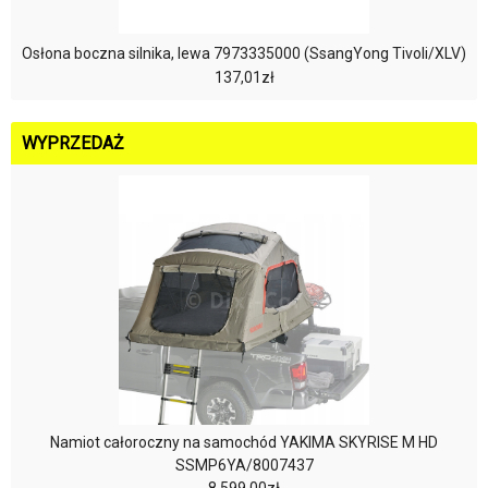
Osłona boczna silnika, lewa 7973335000 (SsangYong Tivoli/XLV)
137,01zł
WYPRZEDAŻ
Namiot całoroczny na samochód YAKIMA SKYRISE M HD
SSMP6YA/8007437
8.599,00zł