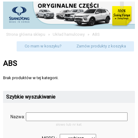
Strona główna sklepu
»
Układ hamulcowy
»
ABS
Co mam w koszyku?
Zamów produkty z koszyka
ABS
Brak produktów w tej kategorii.
Szybkie wyszukiwanie
Nazwa:
słowo lub nr kat.