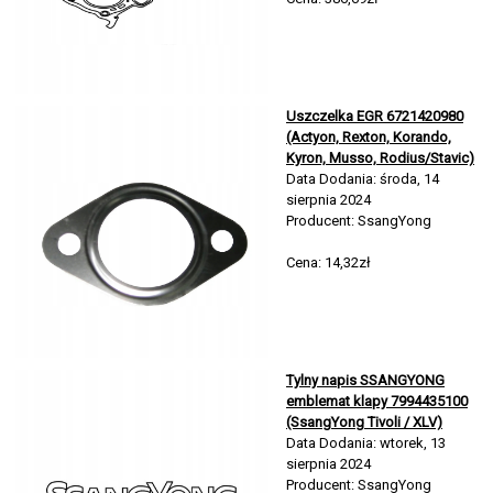
Uszczelka EGR 6721420980
(Actyon, Rexton, Korando,
Kyron, Musso, Rodius/Stavic)
Data Dodania: środa, 14
sierpnia 2024
Producent: SsangYong
Cena: 14,32zł
Tylny napis SSANGYONG
emblemat klapy 7994435100
(SsangYong Tivoli / XLV)
Data Dodania: wtorek, 13
sierpnia 2024
Producent: SsangYong