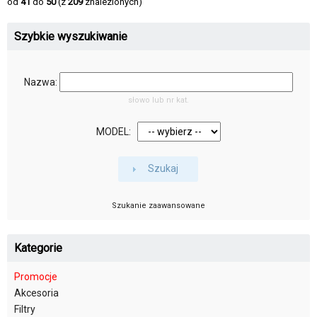
od
41
do
50
(z
209
znalezionych)
Szybkie wyszukiwanie
Nazwa:
słowo lub nr kat.
MODEL:
Szukaj
Szukanie zaawansowane
Kategorie
Promocje
Akcesoria
Filtry