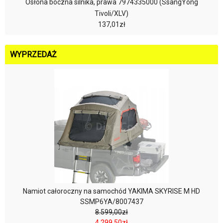
Osłona boczna silnika, prawa 7974335000 (SsangYong
Tivoli/XLV)
137,01zł
WYPRZEDAŻ
Namiot całoroczny na samochód YAKIMA SKYRISE M HD
SSMP6YA/8007437
8.599,00zł
4.299,50zł