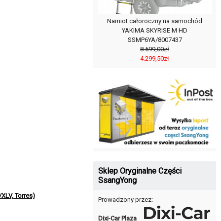
Namiot całoroczny na samochód
YAKIMA SKYRISE M HD
SSMP6YA/8007437
8.599,00zł
4.299,50zł
Sklep Oryginalne Części
SsangYong
XLV, Torres)
Prowadzony przez:
Dixi-Car Plaza