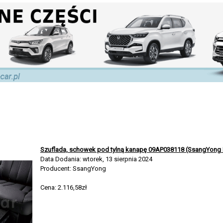
Szuflada, schowek pod tylną kanapę 09AP038118 (SsangYong
Data Dodania: wtorek, 13 sierpnia 2024
Producent: SsangYong
Cena: 2.116,58zł