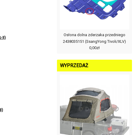
Osłona dolna zderzaka przedniego
II)
2438035151 (SsangYong Tivoli/XLV)
0,00zł
WYPRZEDAŻ
I)