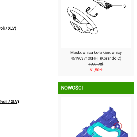
li / XLV)
Maskownica koła kierownicy
4619037100HFT (Korando C)
193,17zł
61,50zł
NOWOŚCI
voli / XLV)