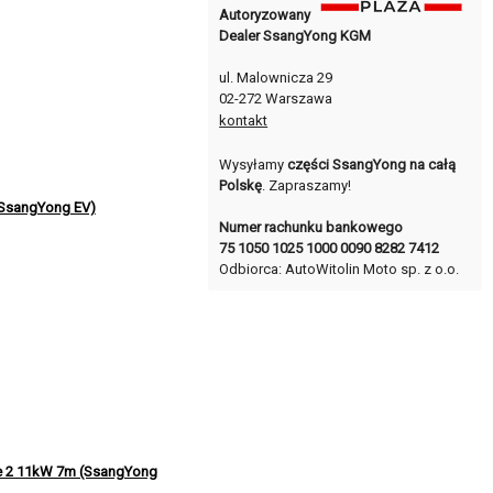
Autoryzowany
Dealer SsangYong KGM
ul. Malownicza 29
02-272 Warszawa
kontakt
Wysyłamy
części SsangYong na całą
Polskę
. Zapraszamy!
(SsangYong EV)
Numer rachunku bankowego
75 1050 1025 1000 0090 8282 7412
Odbiorca: AutoWitolin Moto sp. z o.o.
e 2 11kW 7m (SsangYong