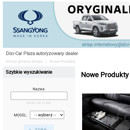
Dixi-Car Plaza autoryzowany dealer
Strona główna sklepu
»
Nowe Produkty
Szybkie wyszukiwanie
Nowe Produkty
Nazwa:
słowo lub nr kat.
MODEL:
Szukaj