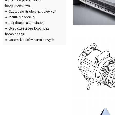
●
Co ma wycieraczka do
bezpieczeństwa
●
Czy wozić litr oleju na dolewkę?
●
Instrukcje obsługi
●
Jak dbać o akumulator?
●
Skąd części bez logo i bez
homologacji?
●
Usterki klocków hamulcowych