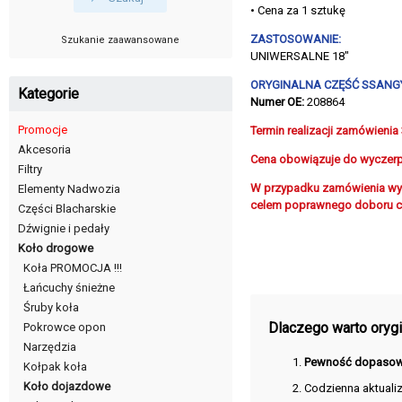
• Cena za 1 sztukę
ZASTOSOWANIE:
Szukanie zaawansowane
UNIWERSALNE 18"
ORYGINALNA CZĘŚĆ SSANG
Kategorie
Numer OE:
208864
Promocje
Termin realizacji zamówienia
Akcesoria
Cena obowiązuje do wyczer
Filtry
W przypadku zamówienia wy
Elementy Nadwozia
celem poprawnego doboru c
Części Blacharskie
Dźwignie i pedały
Koło drogowe
Koła PROMOCJA !!!
Łańcuchy śnieżne
Śruby koła
Dlaczego warto orygin
Pokrowce opon
Narzędzia
Pewność dopasow
Kołpak koła
Koło dojazdowe
Codzienna aktuali