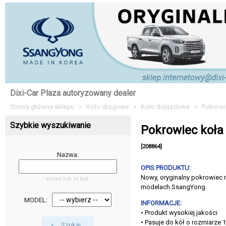
Dixi-Car Plaza autoryzowany dealer
Strona główna sklepu
»
Koło drogowe
»
Koło dojazdowe
»
Pokrowi
Szybkie wyszukiwanie
Pokrowiec koła
[208864]
Nazwa:
OPIS PRODUKTU:
Nowy, oryginalny pokrowiec
słowo lub nr kat.
modelach SsangYong.
MODEL:
INFORMACJE:
• Produkt wysokiej jakości
• Pasuje do kół o rozmiarze 1
Szukaj