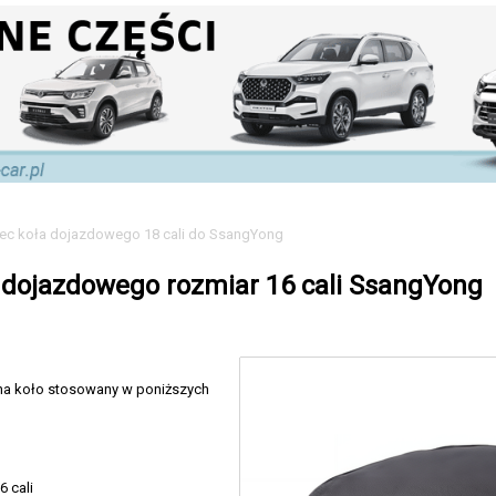
ec koła dojazdowego 18 cali do SsangYong
 dojazdowego rozmiar 16 cali SsangYong
 na koło stosowany w poniższych
6 cali