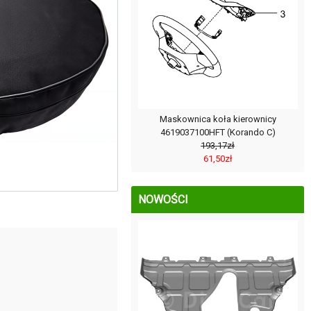
Maskownica koła kierownicy
4619037100HFT (Korando C)
193,17zł
61,50zł
NOWOŚCI