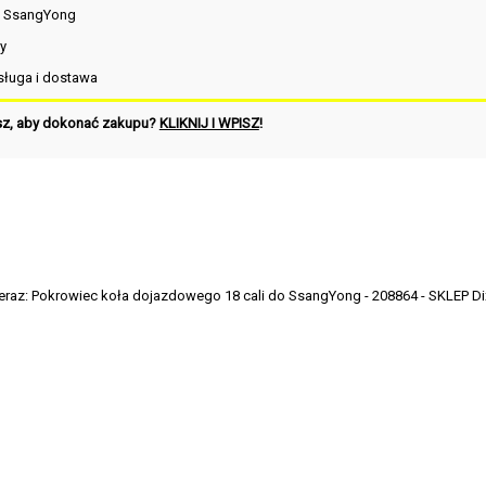
i SsangYong
y
ługa i dostawa
sz, aby dokonać zakupu?
KLIKNIJ I WPISZ
!
eraz:
Pokrowiec koła dojazdowego 18 cali do SsangYong - 208864 - SKLEP Dix