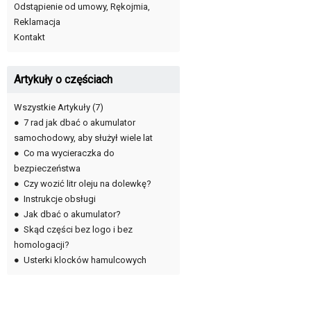
Odstąpienie od umowy, Rękojmia,
Reklamacja
Kontakt
Artykuły o częściach
Wszystkie Artykuły
(7)
●
7 rad jak dbać o akumulator
samochodowy, aby służył wiele lat
●
Co ma wycieraczka do
bezpieczeństwa
●
Czy wozić litr oleju na dolewkę?
●
Instrukcje obsługi
●
Jak dbać o akumulator?
●
Skąd części bez logo i bez
homologacji?
●
Usterki klocków hamulcowych