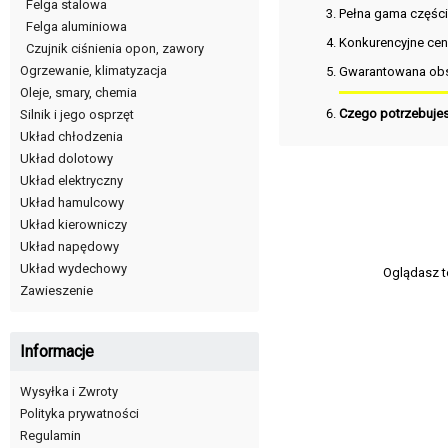
Felga stalowa
Pełna gama częśc
Felga aluminiowa
Konkurencyjne cen
Czujnik ciśnienia opon, zawory
Ogrzewanie, klimatyzacja
Gwarantowana obs
Oleje, smary, chemia
Czego potrzebuje
Silnik i jego osprzęt
Układ chłodzenia
Układ dolotowy
Układ elektryczny
Układ hamulcowy
Układ kierowniczy
Układ napędowy
Układ wydechowy
Oglądasz t
Zawieszenie
Informacje
Wysyłka i Zwroty
Polityka prywatności
Regulamin