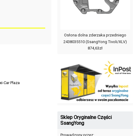
Osłona dolna zderzaka przedniego
2438035510 (SsangYong Tivoli/XLV)
874,63zł
i-Car Plaza
Sklep Oryginalne Części
SsangYong
Prowadzony przez: