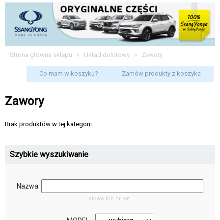
Strona główna sklepu
»
Układ dolotowy
»
Zawory
Co mam w koszyku?
Zamów produkty z koszyka
Zawory
Brak produktów w tej kategorii.
Szybkie wyszukiwanie
Nazwa:
słowo lub nr kat.