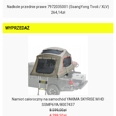
Nadkole przednie prawe 7972035001 (SsangYong Tivoli / XLV)
264,14zł
WYPRZEDAŻ
Namiot całoroczny na samochód YAKIMA SKYRISE M HD
SSMP6YA/8007437
8.599,00zł
4.299,50zł