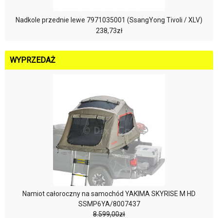
Nadkole przednie lewe 7971035001 (SsangYong Tivoli / XLV)
238,73zł
WYPRZEDAŻ
Namiot całoroczny na samochód YAKIMA SKYRISE M HD
SSMP6YA/8007437
8.599,00zł