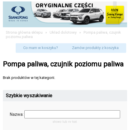
Strona główna sklepu
»
Układ dolotowy
»
Pompa paliwa, czujnik
poziomu paliwa
Co mam w koszyku?
Zamów produkty z koszyka
Pompa paliwa, czujnik poziomu paliwa
Brak produktów w tej kategorii.
Szybkie wyszukiwanie
Nazwa:
słowo lub nr kat.