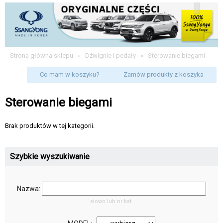
Strona główna sklepu
»
Dźwignie i pedały
»
Sterowanie biegami
Co mam w koszyku?
Zamów produkty z koszyka
Sterowanie biegami
Brak produktów w tej kategorii.
Szybkie wyszukiwanie
Nazwa:
słowo lub nr kat.