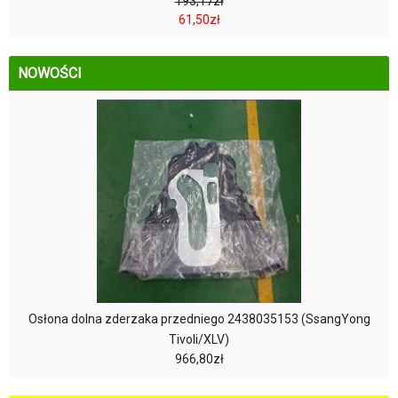
193,17zł
61,50zł
NOWOŚCI
Osłona dolna zderzaka przedniego 2438035153 (SsangYong
Tivoli/XLV)
966,80zł