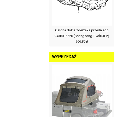
Osłona dolna zderzaka przedniego
2438035520 (SsangYong Tivoli/XLV)
966,80zł
WYPRZEDAŻ