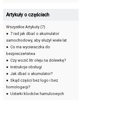
Artykuły o częściach
Wszystkie Artykuły
(7)
●
7 rad jak dbać o akumulator
samochodowy, aby służył wiele lat
●
Co ma wycieraczka do
bezpieczeństwa
●
Czy wozić litr oleju na dolewkę?
●
Instrukcje obsługi
●
Jak dbać o akumulator?
●
Skąd części bez logo i bez
homologacji?
●
Usterki klocków hamulcowych