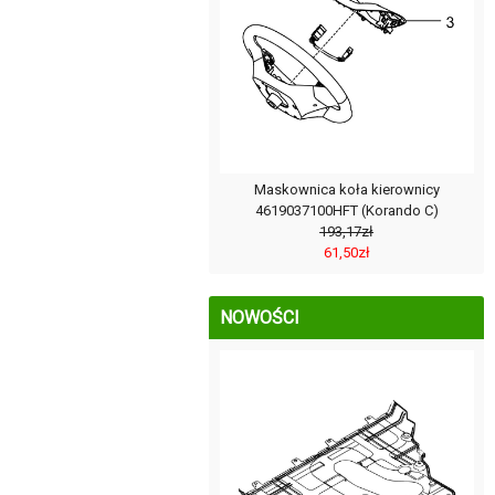
Maskownica koła kierownicy
4619037100HFT (Korando C)
193,17zł
61,50zł
NOWOŚCI