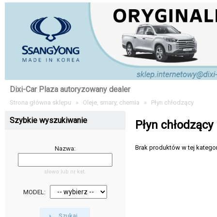
Dixi-Car Plaza autoryzowany dealer
Strona główna sklepu
»
Oleje, smary, chemia
»
Płyn chłodzący
Szybkie wyszukiwanie
Płyn chłodzący
Brak produktów w tej kategori
Nazwa:
słowo lub nr kat.
MODEL:
Szukaj