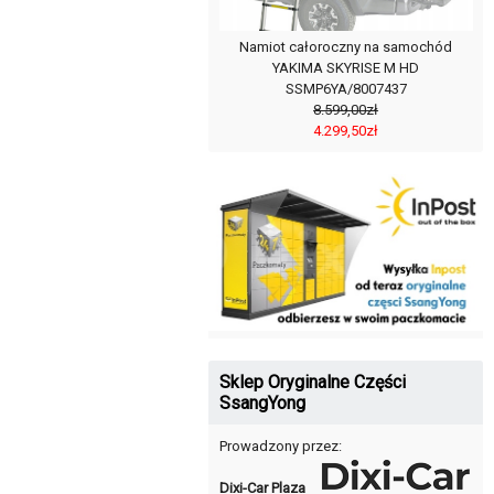
Namiot całoroczny na samochód
YAKIMA SKYRISE M HD
SSMP6YA/8007437
8.599,00zł
4.299,50zł
Sklep Oryginalne Części
SsangYong
Prowadzony przez:
Dixi-Car Plaza