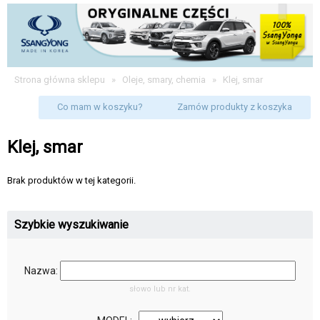
Strona główna sklepu
»
Oleje, smary, chemia
»
Klej, smar
Co mam w koszyku?
Zamów produkty z koszyka
Klej, smar
Brak produktów w tej kategorii.
Szybkie wyszukiwanie
Nazwa:
słowo lub nr kat.