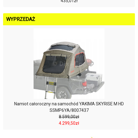
435,01zł
WYPRZEDAŻ
Namiot całoroczny na samochód YAKIMA SKYRISE M HD
SSMP6YA/8007437
8.599,00zł
4.299,50zł