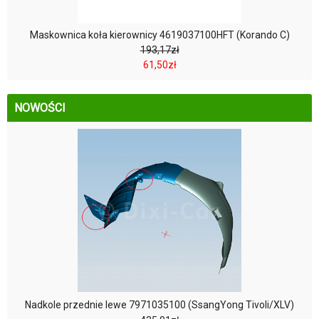
Maskownica koła kierownicy 4619037100HFT (Korando C)
193,17zł
61,50zł
NOWOŚCI
Nadkole przednie lewe 7971035100 (SsangYong Tivoli/XLV)