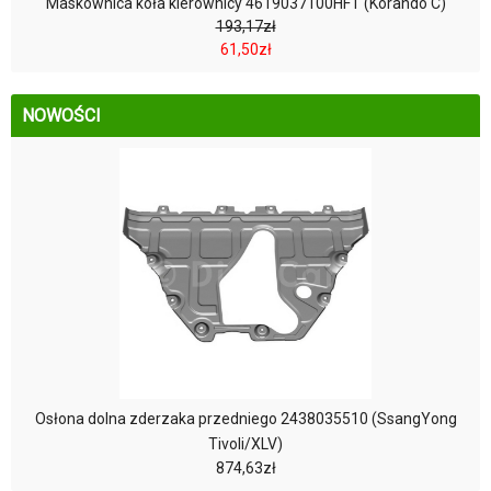
Maskownica koła kierownicy 4619037100HFT (Korando C)
193,17zł
61,50zł
NOWOŚCI
Osłona dolna zderzaka przedniego 2438035510 (SsangYong
Tivoli/XLV)
874,63zł