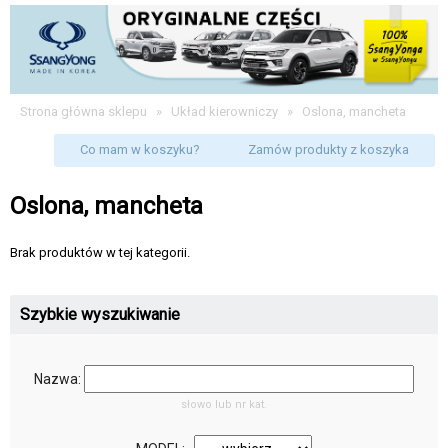
Strona główna sklepu
»
Układ kierowniczy
»
Oslona, mancheta
Co mam w koszyku?
Zamów produkty z koszyka
Oslona, mancheta
Brak produktów w tej kategorii.
Szybkie wyszukiwanie
Nazwa:
słowo lub nr kat.