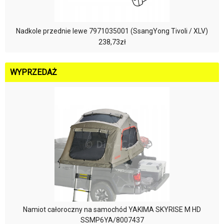
Nadkole przednie lewe 7971035001 (SsangYong Tivoli / XLV)
238,73zł
WYPRZEDAŻ
Namiot całoroczny na samochód YAKIMA SKYRISE M HD
SSMP6YA/8007437