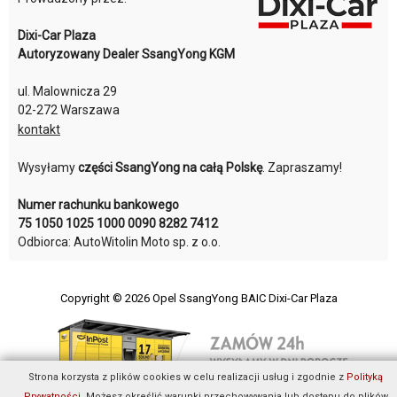
Dixi-Car Plaza
Autoryzowany Dealer SsangYong KGM
ul. Malownicza 29
02-272 Warszawa
kontakt
Wysyłamy
części SsangYong na całą Polskę
. Zapraszamy!
Numer rachunku bankowego
75 1050 1025 1000 0090 8282 7412
Odbiorca: AutoWitolin Moto sp. z o.o.
Copyright © 2026
Opel SsangYong BAIC Dixi-Car Plaza
Strona korzysta z plików cookies w celu realizacji usług i zgodnie z
Polityką
Prywatności
. Możesz określić warunki przechowywania lub dostępu do plików