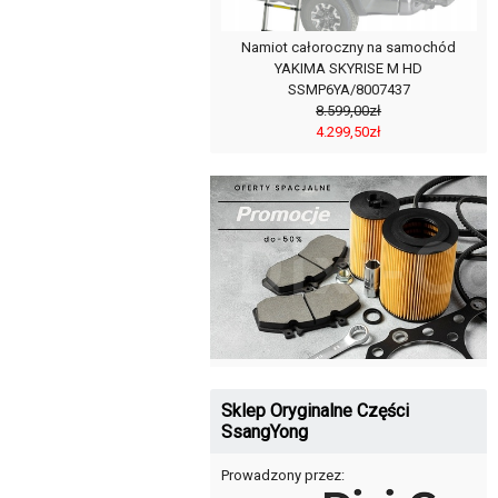
Namiot całoroczny na samochód
YAKIMA SKYRISE M HD
SSMP6YA/8007437
8.599,00zł
4.299,50zł
Sklep Oryginalne Części
SsangYong
Prowadzony przez: