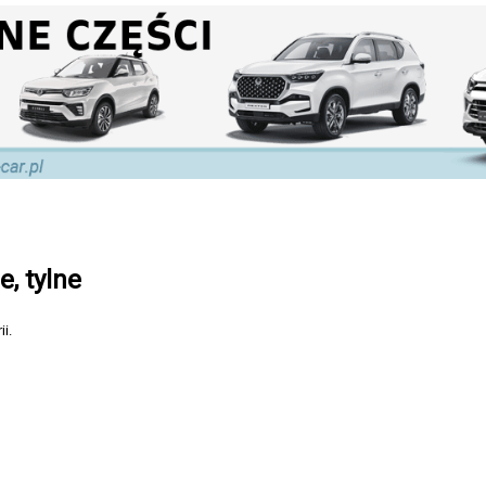
e, tylne
i.