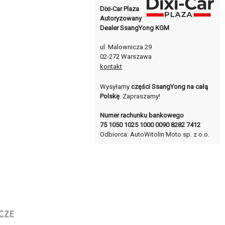
Dixi-Car Plaza
Autoryzowany
Dealer SsangYong KGM
ul. Malownicza 29
02-272 Warszawa
kontakt
Wysyłamy
części SsangYong na całą
Polskę
. Zapraszamy!
Numer rachunku bankowego
75 1050 1025 1000 0090 8282 7412
Odbiorca: AutoWitolin Moto sp. z o.o.