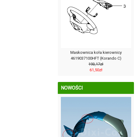
Maskownica koła kierownicy
4619037100HFT (Korando C)
193,17zł
61,50zł
NOWOŚCI