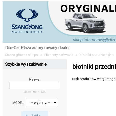
Dixi-Car Plaza autoryzowany dealer
Strona główna sklepu
»
Elementy nadwozia
»
błotniki przednie, tylne
Szybkie wyszukiwanie
błotniki przedni
Brak produktów w tej kategori
Nazwa:
słowo lub nr kat.
MODEL:
Szukaj