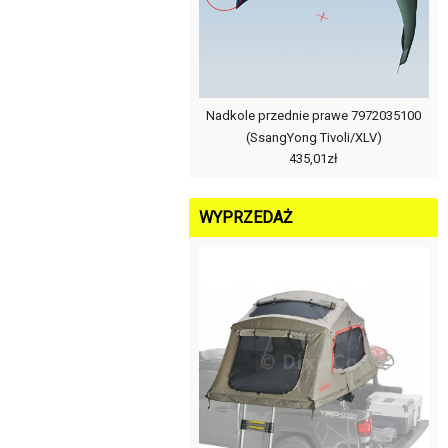
Nadkole przednie prawe 7972035100
(SsangYong Tivoli/XLV)
435,01zł
WYPRZEDAŻ