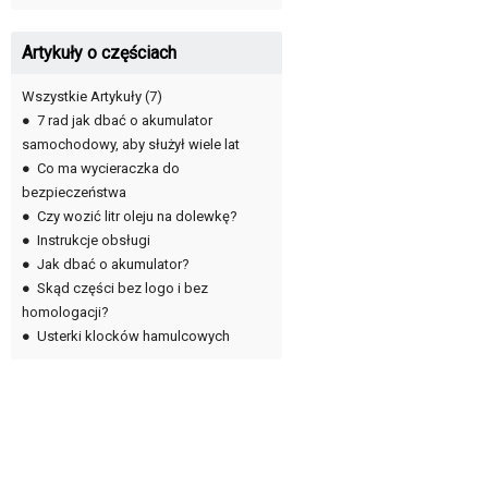
Artykuły o częściach
Wszystkie Artykuły
(7)
●
7 rad jak dbać o akumulator
samochodowy, aby służył wiele lat
●
Co ma wycieraczka do
bezpieczeństwa
●
Czy wozić litr oleju na dolewkę?
●
Instrukcje obsługi
●
Jak dbać o akumulator?
●
Skąd części bez logo i bez
homologacji?
●
Usterki klocków hamulcowych