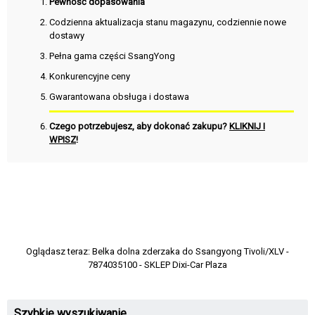
Pewność dopasowania
Codzienna aktualizacja stanu magazynu, codziennie nowe
dostawy
Pełna gama części SsangYong
Konkurencyjne ceny
Gwarantowana obsługa i dostawa
Czego potrzebujesz, aby dokonać zakupu?
KLIKNIJ I
WPISZ
!
Oglądasz teraz:
Belka dolna zderzaka do Ssangyong Tivoli/XLV -
7874035100 - SKLEP Dixi-Car Plaza
Szybkie wyszukiwanie