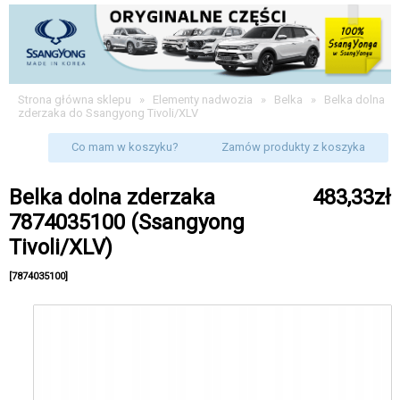
Strona główna sklepu
»
Elementy nadwozia
»
Belka
»
Belka dolna
zderzaka do Ssangyong Tivoli/XLV
Co mam w koszyku?
Zamów produkty z koszyka
Belka dolna zderzaka
483,33zł
7874035100 (Ssangyong
Tivoli/XLV)
[7874035100]