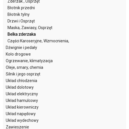
Zderzak , Osprzęt
Błotnik przedni
Błotnik tylny
Drzwi i Osprzęt
Maska, Zawiasy, Osprzęt
Belka zderzaka
Części Karoseryjne, Wzmocnienia,
Dźwignie i pedały
Koło drogowe
Ogrzewanie, klimatyzacja
Oleje, smary, chemia
Silnik i jego osprzęt
Układ chłodzenia
Układ dolotowy
Układ elektryczny
Układ hamulcowy
Układ kierowniczy
Układ napędowy
Układ wydechowy
Zawieszenie