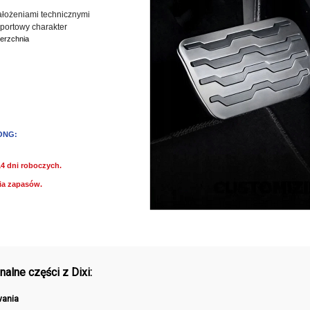
ałożeniami technicznymi
portowy charakter
erzchnia
ONG:
14 dni roboczych.
ia zapasów.
alne części z Dixi:
ania