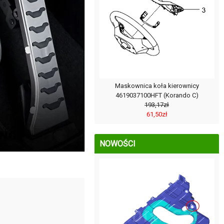
Maskownica koła kierownicy
4619037100HFT (Korando C)
193,17zł
61,50zł
NOWOŚCI