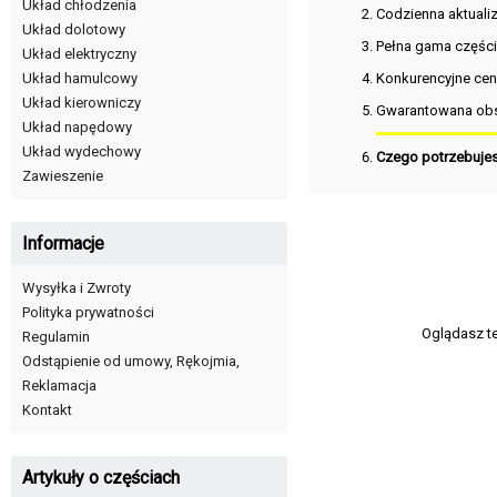
Układ chłodzenia
Codzienna aktuali
Układ dolotowy
Pełna gama częśc
Układ elektryczny
Konkurencyjne cen
Układ hamulcowy
Układ kierowniczy
Gwarantowana obs
Układ napędowy
Układ wydechowy
Czego potrzebuje
Zawieszenie
Informacje
Wysyłka i Zwroty
Polityka prywatności
Oglądasz t
Regulamin
Odstąpienie od umowy, Rękojmia,
Reklamacja
Kontakt
Artykuły o częściach