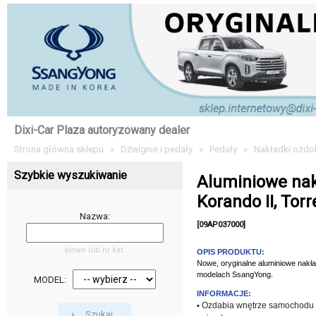
Dixi-Car Plaza autoryzowany dealer
Strona główna sklepu
»
Dźwignie i pedały
»
Pedały
»
Nakładki ozdob
Szybkie wyszukiwanie
Aluminiowe nak
Korando II, Torr
Nazwa:
[09AP037000]
słowo lub nr kat.
OPIS PRODUKTU:
Nowe, oryginalne aluminiowe nakł
modelach SsangYong.
MODEL:
INFORMACJE:
Ozdabia wnętrze samochodu i
•
Szukaj