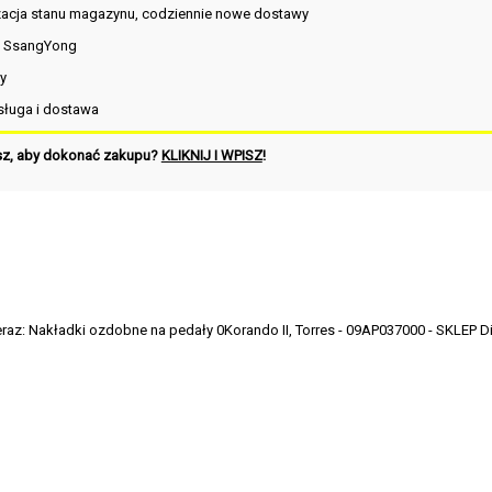
zacja stanu magazynu, codziennie nowe dostawy
i SsangYong
y
ługa i dostawa
sz, aby dokonać zakupu?
KLIKNIJ I WPISZ
!
eraz:
Nakładki ozdobne na pedały 0Korando II, Torres - 09AP037000 - SKLEP Di