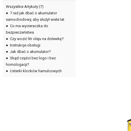
Wszystkie Artykuły
(7)
●
7 rad jak dbać o akumulator
samochodowy, aby służył wiele lat
●
Co ma wycieraczka do
bezpieczeństwa
●
Czy wozić litr oleju na dolewkę?
●
Instrukcje obsługi
●
Jak dbać o akumulator?
●
Skąd części bez logo i bez
homologacji?
●
Usterki klocków hamulcowych