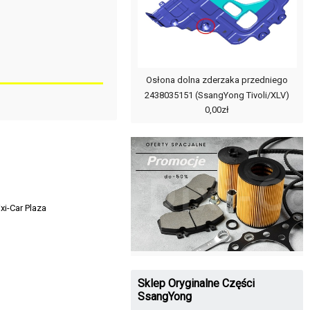
Osłona dolna zderzaka przedniego
2438035151 (SsangYong Tivoli/XLV)
0,00zł
xi-Car Plaza
Sklep Oryginalne Części
SsangYong