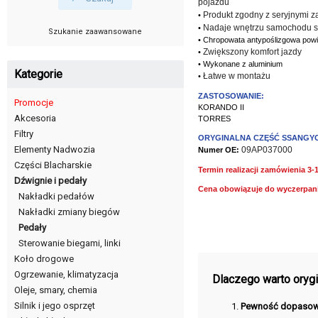
pojazdu
Produkt zgodny z seryjnymi z
•
Nadaje wnętrzu samochodu s
•
Szukanie zaawansowane
• Chropowata antypoślizgowa powi
Zwiększony komfort jazdy
•
• Wykonane z aluminium
Kategorie
Łatwe w montażu
•
ZASTOSOWANIE:
Promocje
KORANDO II
Akcesoria
TORRES
Filtry
ORYGINALNA CZĘŚĆ SSANGY
Elementy Nadwozia
09AP037000
Numer OE:
Części Blacharskie
Termin realizacji zamówienia 3-
Dźwignie i pedały
Cena obowiązuje do wyczerpan
Nakładki pedałów
Nakładki zmiany biegów
Pedały
Sterowanie biegami, linki
Koło drogowe
Ogrzewanie, klimatyzacja
Dlaczego warto orygin
Oleje, smary, chemia
Silnik i jego osprzęt
Pewność dopasow