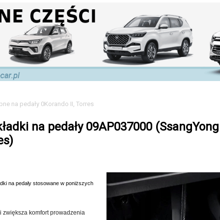
ne na pedały 0Korando II, Torres
ładki na pedały 09AP037000 (SsangYong
es)
adki na pedały stosowane w poniższych
 zwiększa komfort prowadzenia