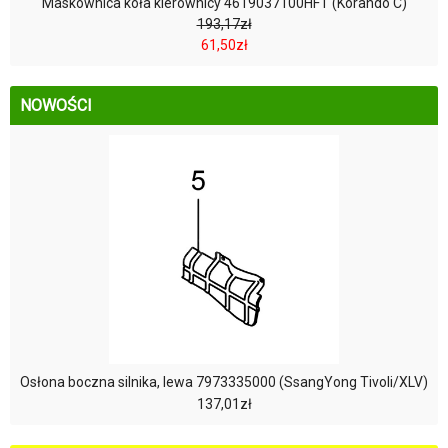
Maskownica koła kierownicy 4619037100HFT (Korando C)
193,17zł
61,50zł
NOWOŚCI
Osłona boczna silnika, lewa 7973335000 (SsangYong Tivoli/XLV)
137,01zł