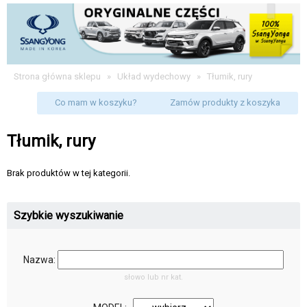
Strona główna sklepu
»
Układ wydechowy
»
Tłumik, rury
Co mam w koszyku?
Zamów produkty z koszyka
Tłumik, rury
Brak produktów w tej kategorii.
Szybkie wyszukiwanie
Nazwa:
słowo lub nr kat.