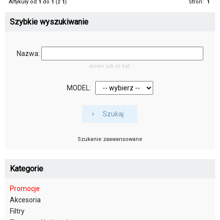
Artykuły od
1
do
1
(z
1
)
Stron:
1
Szybkie wyszukiwanie
Nazwa:
słowo lub nr kat.
MODEL:
Szukaj
Szukanie zaawansowane
Kategorie
Promocje
Akcesoria
Filtry