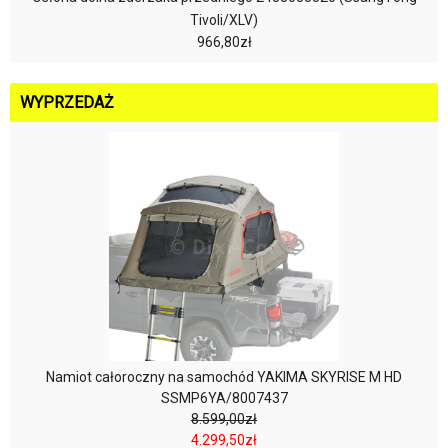
Tivoli/XLV)
966,80zł
WYPRZEDAŻ
Namiot całoroczny na samochód YAKIMA SKYRISE M HD
SSMP6YA/8007437
8.599,00zł
4.299,50zł