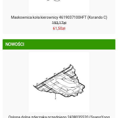
Maskownica koła kierownicy 4619037100HFT (Korando C)
193,17zł
61,50zł
NOWOŚCI
Osłona dolna zderzaka przedniego 2438035520 (SsangYong